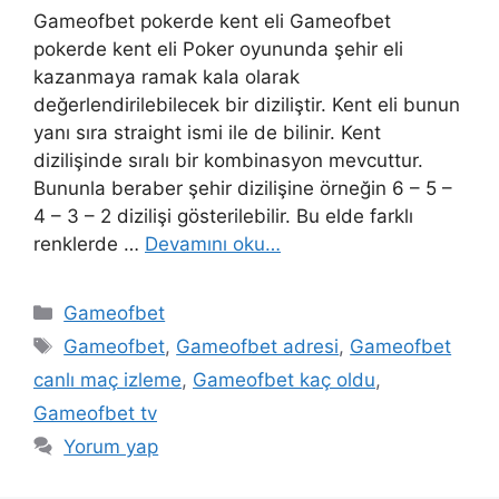
Gameofbet pokerde kent eli Gameofbet
pokerde kent eli Poker oyununda şehir eli
kazanmaya ramak kala olarak
değerlendirilebilecek bir diziliştir. Kent eli bunun
yanı sıra straight ismi ile de bilinir. Kent
dizilişinde sıralı bir kombinasyon mevcuttur.
Bununla beraber şehir dizilişine örneğin 6 – 5 –
4 – 3 – 2 dizilişi gösterilebilir. Bu elde farklı
renklerde …
Devamını oku…
Kategoriler
Gameofbet
Etiketler
Gameofbet
,
Gameofbet adresi
,
Gameofbet
canlı maç izleme
,
Gameofbet kaç oldu
,
Gameofbet tv
Yorum yap