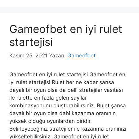
Gameofbet en iyi rulet
startejisi
Kasım 25, 2021
Yazarı:
Gameofbet
Gameofbet en iyi rulet startejisi Gameofbet en
iyi rulet startejisi Rulet her ne kadar şansa
dayalı bir oyun olsa da belli stratejiler vasıtası
ile rulette en fazla gelen sayılar
kombinasyonunu oluşturabilirsiniz. Rulet şansa
dayalı bir oyun olsa dahi kazanma oranının
yüksek olduğu oyunlardan biridir.
Belirleyeceğiniz stratejiler ile kazanma oranınızı
yükseltebilirsiniz. Gameofbet en iyi rulet