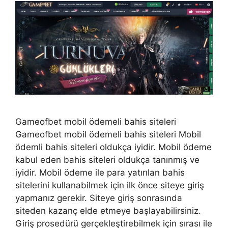
Gameofbet mobil ödemeli bahis siteleri
Gameofbet mobil ödemeli bahis siteleri Mobil
ödemli bahis siteleri oldukça iyidir. Mobil ödeme
kabul eden bahis siteleri oldukça tanınmış ve
iyidir. Mobil ödeme ile para yatırılan bahis
sitelerini kullanabilmek için ilk önce siteye giriş
yapmanız gerekir. Siteye giriş sonrasında
siteden kazanç elde etmeye başlayabilirsiniz.
Giriş prosedürü gerçekleştirebilmek için sırası ile