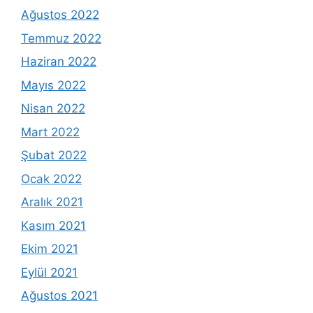
Ağustos 2022
Temmuz 2022
Haziran 2022
Mayıs 2022
Nisan 2022
Mart 2022
Şubat 2022
Ocak 2022
Aralık 2021
Kasım 2021
Ekim 2021
Eylül 2021
Ağustos 2021