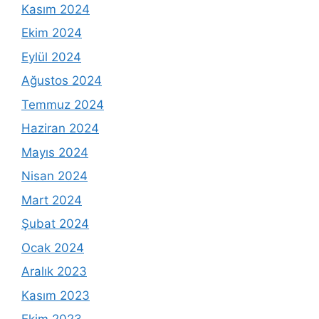
Kasım 2024
Ekim 2024
Eylül 2024
Ağustos 2024
Temmuz 2024
Haziran 2024
Mayıs 2024
Nisan 2024
Mart 2024
Şubat 2024
Ocak 2024
Aralık 2023
Kasım 2023