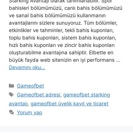
Starking Avantajı olarak tanımlanabilir. Spor
bahisleri bölümümüzü, canlı bahis bölümümüzü
ve sanal bahis bölümümüzü kullanmanın
avantajlarını sizlere sunuyoruz. Tüm bölümler,
etkinlikler ve tahminler, tekli bahis kuponları,
toplu bahis kuponları, sistem bahis kuponları,
hızlı bahis kuponları ve zincir bahis kuponları
oluşturabilme avantajına sahiptir. Elbette en
büyük fayda web sitenizin en iyi performans …
Devamını oku…
Kategoriler
Gameofbet
Etiketler
Gameofbet adresi
,
gameofbet starking
avantajı
,
gameofbet üyelik kayıt ve ticaret
Yorum yap