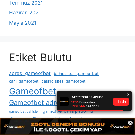
Temmuz 2021
Haziran 2021
Mayıs 2021
Etiket Bulutu
adresi gameofbet
bahis sitesi gameofbet
canli gameofbet
casino sitesi gameofbet
Gameofbet
Gameofbet adres
Gameofbet adresi
Gameofbet bahis
gameofbet bahis platformu
gameofbet bahisleri
Gameofbet bahis sitesi
×
Gameofbet Bilgileri
gameofbet bahis çeşitli durumları