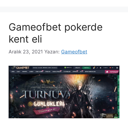
Gameofbet pokerde
kent eli
Aralık 23, 2021
Yazarı:
Gameofbet