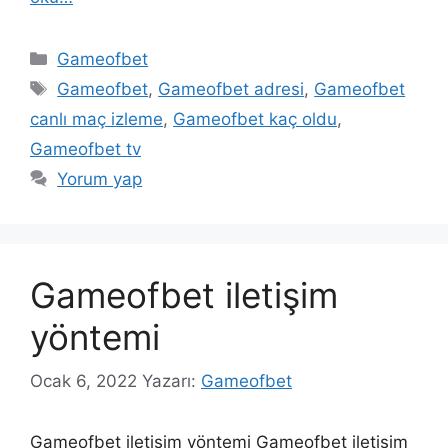
Kategoriler
Gameofbet
Etiketler
Gameofbet
,
Gameofbet adresi
,
Gameofbet
canlı maç izleme
,
Gameofbet kaç oldu
,
Gameofbet tv
Yorum yap
Gameofbet iletişim
yöntemi
Ocak 6, 2022
Yazarı:
Gameofbet
Gameofbet iletişim yöntemi Gameofbet iletişim