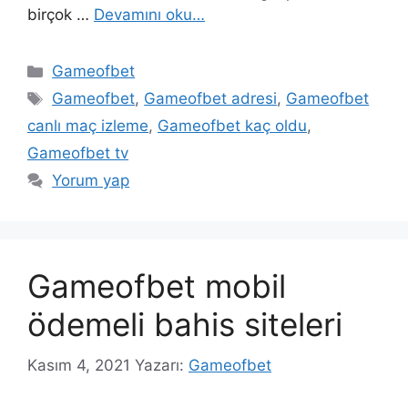
birçok …
Devamını oku…
Kategoriler
Gameofbet
Etiketler
Gameofbet
,
Gameofbet adresi
,
Gameofbet
canlı maç izleme
,
Gameofbet kaç oldu
,
Gameofbet tv
Yorum yap
Gameofbet mobil
ödemeli bahis siteleri
Kasım 4, 2021
Yazarı:
Gameofbet