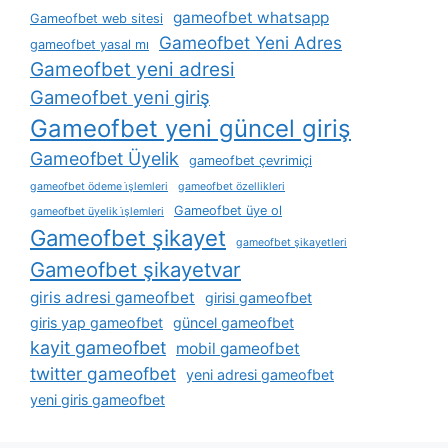
gameofbet whatsapp
Gameofbet web sitesi
Gameofbet Yeni Adres
gameofbet yasal mı
Gameofbet yeni adresi
Gameofbet yeni giriş
Gameofbet yeni güncel giriş
Gameofbet Üyelik
gameofbet çevrimiçi
gameofbet ödeme i̇şlemleri
gameofbet özellikleri
Gameofbet üye ol
gameofbet üyelik i̇şlemleri
Gameofbet şikayet
gameofbet şikayetleri
Gameofbet şikayetvar
giris adresi gameofbet
girisi gameofbet
giris yap gameofbet
güncel gameofbet
kayit gameofbet
mobil gameofbet
twitter gameofbet
yeni adresi gameofbet
yeni giris gameofbet