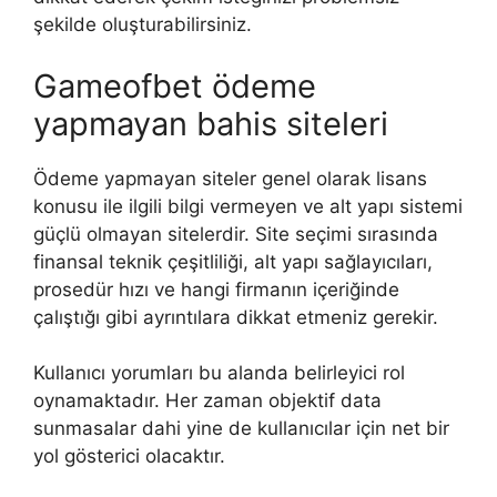
şekilde oluşturabilirsiniz.
Gameofbet ödeme
yapmayan bahis siteleri
Ödeme yapmayan siteler genel olarak lisans
konusu ile ilgili bilgi vermeyen ve alt yapı sistemi
güçlü olmayan sitelerdir. Site seçimi sırasında
finansal teknik çeşitliliği, alt yapı sağlayıcıları,
prosedür hızı ve hangi firmanın içeriğinde
çalıştığı gibi ayrıntılara dikkat etmeniz gerekir.
Kullanıcı yorumları bu alanda belirleyici rol
oynamaktadır. Her zaman objektif data
sunmasalar dahi yine de kullanıcılar için net bir
yol gösterici olacaktır.