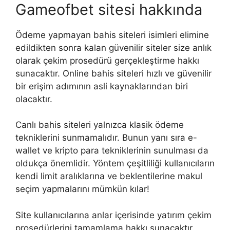
Gameofbet sitesi hakkında
Ödeme yapmayan bahis siteleri isimleri elimine
edildikten sonra kalan güvenilir siteler size anlık
olarak çekim prosedürü gerçekleştirme hakkı
sunacaktır. Online bahis siteleri hızlı ve güvenilir
bir erişim adımının asli kaynaklarından biri
olacaktır.
Canlı bahis siteleri yalnızca klasik ödeme
tekniklerini sunmamalıdır. Bunun yanı sıra e-
wallet ve kripto para tekniklerinin sunulması da
oldukça önemlidir. Yöntem çeşitliliği kullanıcıların
kendi limit aralıklarına ve beklentilerine makul
seçim yapmalarını mümkün kılar!
Site kullanıcılarına anlar içerisinde yatırım çekim
prosedürlerini tamamlama hakkı sunacaktır.