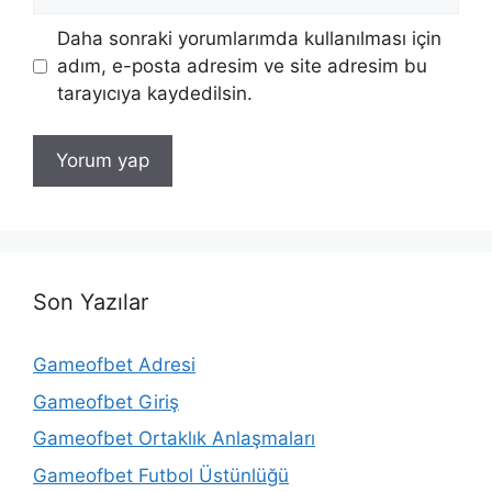
sitesi
Daha sonraki yorumlarımda kullanılması için
adım, e-posta adresim ve site adresim bu
tarayıcıya kaydedilsin.
Son Yazılar
Gameofbet Adresi
Gameofbet Giriş
Gameofbet Ortaklık Anlaşmaları
Gameofbet Futbol Üstünlüğü