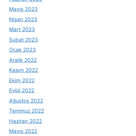
Mayıs 2023
Nisan 2023
Mart 2023
Şubat 2023
Ocak 2023
Aralık 2022
Kasım 2022
Ekim 2022
Eylül 2022
Ağustos 2022
Temmuz 2022
Haziran 2022
Mayıs 2022