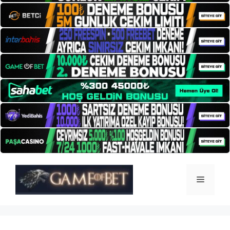
İçeriğe
atla
Menü