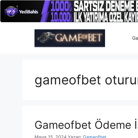
İçeriğe
atla
Ga
gameofbet oturu
Gameofbet Ödeme İş
Mayıs 15, 2024
Yazarı:
Gameofbet