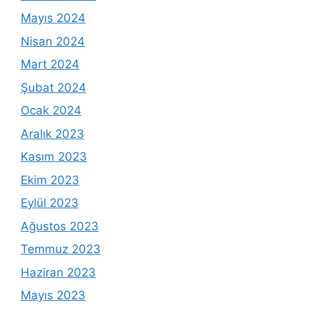
Mayıs 2024
Nisan 2024
Mart 2024
Şubat 2024
Ocak 2024
Aralık 2023
Kasım 2023
Ekim 2023
Eylül 2023
Ağustos 2023
Temmuz 2023
Haziran 2023
Mayıs 2023