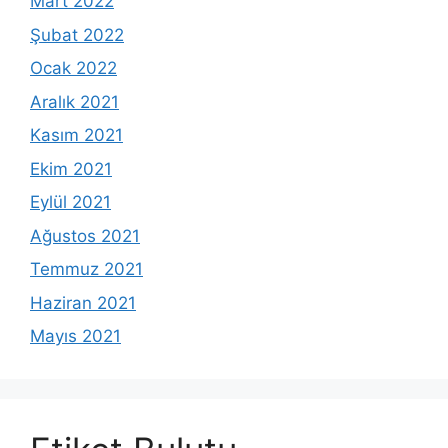
Mart 2022
Şubat 2022
Ocak 2022
Aralık 2021
Kasım 2021
Ekim 2021
Eylül 2021
Ağustos 2021
Temmuz 2021
Haziran 2021
Mayıs 2021