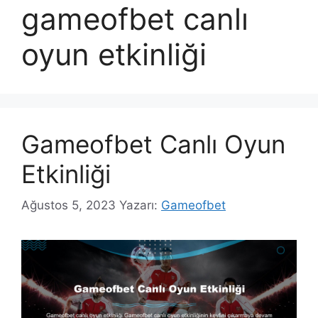
gameofbet canlı
oyun etkinliği
Gameofbet Canlı Oyun
Etkinliği
Ağustos 5, 2023
Yazarı:
Gameofbet