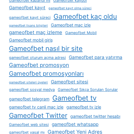
Gameofbet kapandı mı
Gameofbet kaydol
Gameofbet kayıt
gameofbet kayıt olma süreci
Gameofbet kaç oldu
gameofbet kayıt süreci
Gameofbet maç izle
gameofbet lisans bilgileri
gameofbet maç izleme
Gameofbet Mobil
Gameofbet mobil giriş
Gameofbet nasıl bir site
Gameofbet para yatırma
gameofbet oturum açma adresi
Gameofbet promosyon
Gameofbet promosyonları
Gameofbet sitesi
gameofbet siteleri üyeleri
gameofbet sosyal medya
Gameofbet Sıkça Sorulan Sorular
Gameofbet tv
gameofbet telegram
gameofbet tv canli maç izle
gameofbet tv izle
Gameofbet Twitter
gameofbet twitter hesabı
gameofbet whatsapp
Gameofbet web sitesi
Gameofbet Yeni Adres
gameofbet yasal mı