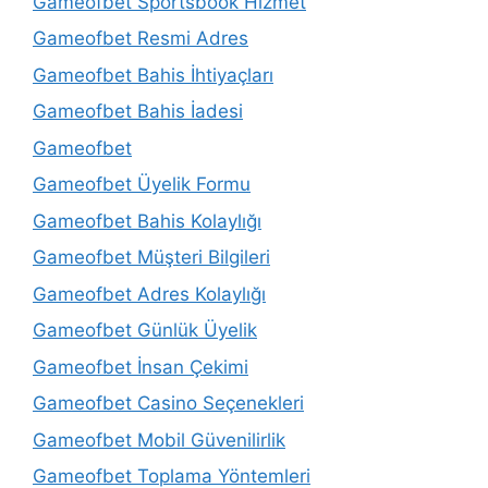
Gameofbet Sportsbook Hizmet
Gameofbet Resmi Adres
Gameofbet Bahis İhtiyaçları
Gameofbet Bahis İadesi
Gameofbet
Gameofbet Üyelik Formu
Gameofbet Bahis Kolaylığı
Gameofbet Müşteri Bilgileri
Gameofbet Adres Kolaylığı
Gameofbet Günlük Üyelik
Gameofbet İnsan Çekimi
Gameofbet Casino Seçenekleri
Gameofbet Mobil Güvenilirlik
Gameofbet Toplama Yöntemleri