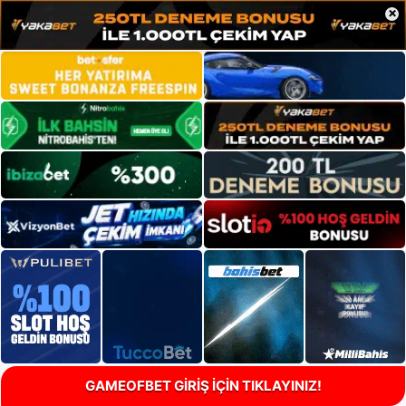
×
GAMEOFBET GİRİŞ İÇİN TIKLAYINIZ!