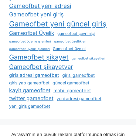
Gameofbet yeni adresi
Gameofbet yeni giriş
Gameofbet yeni güncel giriş
Gameofbet Üyelik
gameofbet çevrimiçi
gameofbet ödeme i̇şlemleri
gameofbet özellikleri
Gameofbet üye ol
gameofbet üyelik i̇şlemleri
Gameofbet şikayet
gameofbet şikayetleri
Gameofbet şikayetvar
giris adresi gameofbet
girisi gameofbet
giris yap gameofbet
güncel gameofbet
kayit gameofbet
mobil gameofbet
twitter gameofbet
yeni adresi gameofbet
yeni giris gameofbet
Avrasya'nın en büyük reklam platformunda olmak için