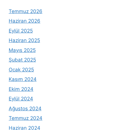
Temmuz 2026
Haziran 2026
Eylül 2025
Haziran 2025
Mayıs 2025
Şubat 2025
Ocak 2025
Kasım 2024
Ekim 2024
Eylül 2024
Ağustos 2024
Temmuz 2024
Haziran 2024