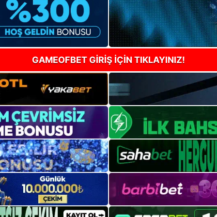
GAMEOFBET GİRİŞ İÇİN TIKLAYINIZ!