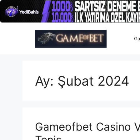
İçeriğe
atla
Ga
Ay:
Şubat 2024
Gameofbet Casino Ve
Tenis