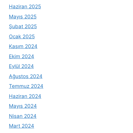
Haziran 2025
Mayıs 2025
Şubat 2025
Ocak 2025
Kasım 2024
Ekim 2024
Eylül 2024
Ağustos 2024
Temmuz 2024
Haziran 2024
Mayıs 2024
Nisan 2024
Mart 2024