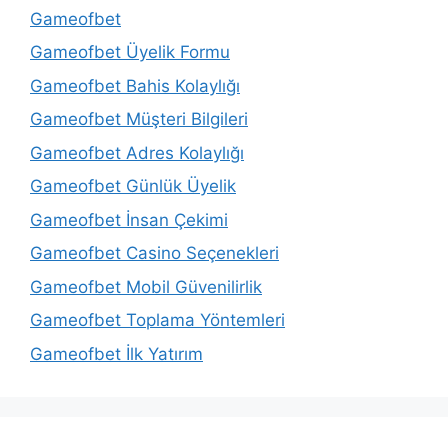
Gameofbet
Gameofbet Üyelik Formu
Gameofbet Bahis Kolaylığı
Gameofbet Müşteri Bilgileri
Gameofbet Adres Kolaylığı
Gameofbet Günlük Üyelik
Gameofbet İnsan Çekimi
Gameofbet Casino Seçenekleri
Gameofbet Mobil Güvenilirlik
Gameofbet Toplama Yöntemleri
Gameofbet İlk Yatırım