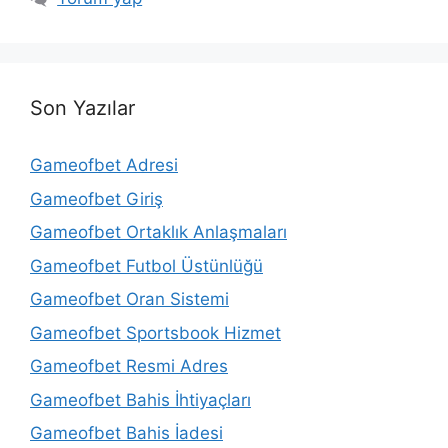
Son Yazılar
Gameofbet Adresi
Gameofbet Giriş
Gameofbet Ortaklık Anlaşmaları
Gameofbet Futbol Üstünlüğü
Gameofbet Oran Sistemi
Gameofbet Sportsbook Hizmet
Gameofbet Resmi Adres
Gameofbet Bahis İhtiyaçları
Gameofbet Bahis İadesi