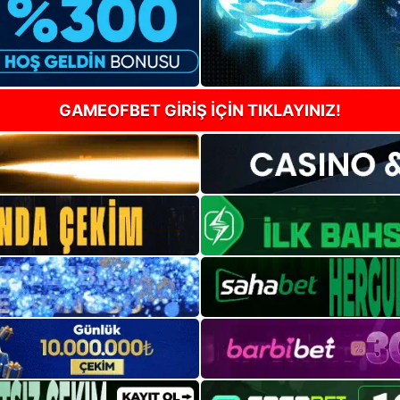
GAMEOFBET GİRİŞ İÇİN TIKLAYINIZ!