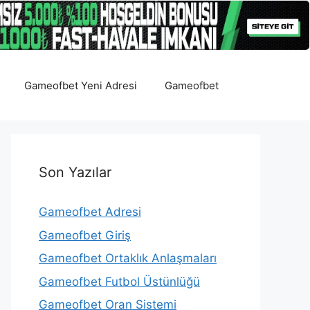
Gameofbet Yeni Adresi
Gameofbet
Son Yazılar
Gameofbet Adresi
Gameofbet Giriş
Gameofbet Ortaklık Anlaşmaları
Gameofbet Futbol Üstünlüğü
Gameofbet Oran Sistemi