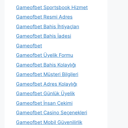
Gameofbet Sportsbook Hizmet
Gameofbet Resmi Adres
Gameofbet Bahis İhtiyaçları
Gameofbet Bahis İadesi
Gameofbet
Gameofbet Üyelik Formu
Gameofbet Bahis Kolaylığı
Gameofbet Müşteri Bilgileri
Gameofbet Adres Kolaylığı
Gameofbet Günlük Üyelik
Gameofbet İnsan Çekimi
Gameofbet Casino Seçenekleri
Gameofbet Mobil Güvenilirlik