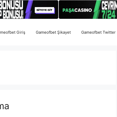
meofbet Giriş
Gameofbet Şikayet
Gameofbet Twitter
ma