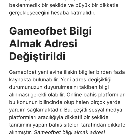
beklenmedik bir şekilde ve büyük bir dikkatle
gerçekleşeceğini hesaba katmalıdır.
Gameofbet Bilgi
Almak Adresi
Değiştirildi
Gameofbet yeni evine ilişkin bilgiler birden fazla
kaynakta bulunabilir. Yeni adres değişikliği
durumunuzun duyurulmasını takiben bilgi
alınması gerekli olabilir. Online bahis platformları
bu konunun bilincinde olup halen birçok yerde
yardım sağlamaktadır. Bu, çeşitli sosyal medya
platformları aracılığıyla dikkatli bir şekilde
tanıtımını yapan bahis siteleri tarafından dikkate
alınmıştır.
Gameofbet bilgi almak adresi