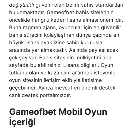
değiştirildi
güvenli olan belirli bahis standartları
bulunmaktadır. Gameofbet bahis sitelerinin
öncelikle hangi ülkeden lisans alması önemlidir.
Buna rağmen ajans, oyuncular için en güvenilir
bahis sürecini kolaylaştıran dünya çapında en
büyük lisans ayak izine sahip kuruluşlar
arasında yer almaktadır. Aslında paylaşılacak
çok şey var. Bahis sitesinin mülkiyetini ana
sayfada bulabilirsiniz. Lisans bilgileri. Oyun
tutkunu olan ve kazancını artırmak isteyenler
oyun sitesinin iletişim ekibiyle iletişime
geçebilirler. Ayrıca mevcut en önemli destek
canlı destek portalımızdır.
Gameofbet Mobil Oyun
İçeriği