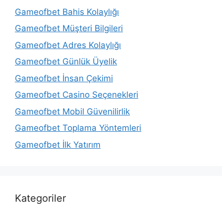
Gameofbet Bahis Kolaylığı
Gameofbet Müşteri Bilgileri
Gameofbet Adres Kolaylığı
Gameofbet Günlük Üyelik
Gameofbet İnsan Çekimi
Gameofbet Casino Seçenekleri
Gameofbet Mobil Güvenilirlik
Gameofbet Toplama Yöntemleri
Gameofbet İlk Yatırım
Kategoriler