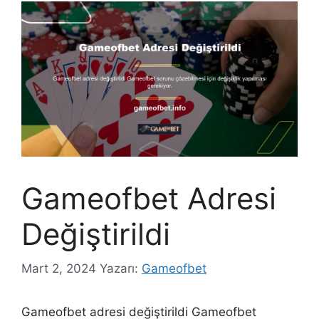
Gameofbet Adresi
Değiştirildi
Mart 2, 2024
Yazarı:
Gameofbet
Gameofbet adresi değiştirildi Gameofbet