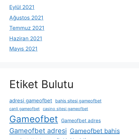
Eylül 2021
Ağustos 2021
Temmuz 2021
Haziran 2021
Mayıs 2021
Etiket Bulutu
adresi gameofbet
bahis sitesi gameofbet
canli gameofbet
casino sitesi gameofbet
Gameofbet
Gameofbet adres
Gameofbet adresi
Gameofbet bahis