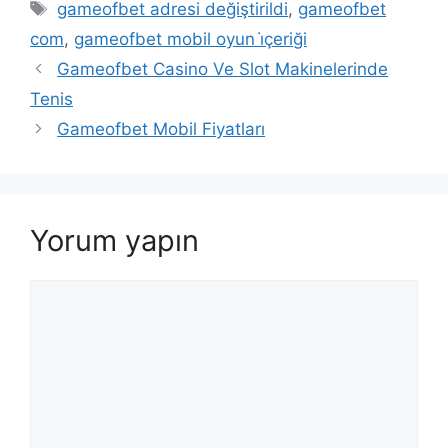
Etiketler
gameofbet adresi değiştirildi
,
gameofbet
com
,
gameofbet mobil oyun i̇çeriği
Gameofbet Casino Ve Slot Makinelerinde
Tenis
Gameofbet Mobil Fiyatları
Yorum yapın
Yorum