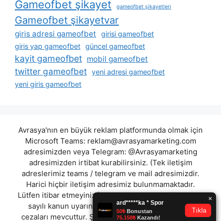
Gameofbet şikayet
gameofbet şikayetleri
Gameofbet şikayetvar
giris adresi gameofbet
girisi gameofbet
giris yap gameofbet
güncel gameofbet
kayit gameofbet
mobil gameofbet
twitter gameofbet
yeni adresi gameofbet
yeni giris gameofbet
Avrasya'nın en büyük reklam platformunda olmak için
Microsoft Teams:
reklam@avrasyamarketing.com
adresimizden veya Telegram: @Avrasyamarketing
adresimizden irtibat kurabilirsiniz. (Tek iletişim
adreslerimiz teams / telegram ve mail adresimizdir.
Harici hiçbir iletişim adresimiz bulunmamaktadır.
Lütfen itibar etmeyiniz.) Türkiye yasalarına göre 7258
sayılı kanun uyarınca yasa dışı bahis oynamanın
cezaları mevcuttur. Şu an bulunduğunuz site hiç bir