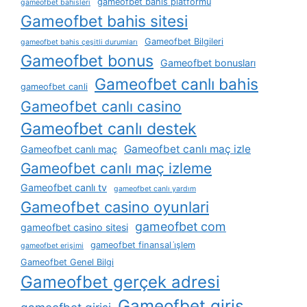
gameofbet bahis platformu
gameofbet bahisleri
Gameofbet bahis sitesi
Gameofbet Bilgileri
gameofbet bahis çeşitli durumları
Gameofbet bonus
Gameofbet bonusları
Gameofbet canlı bahis
gameofbet canli
Gameofbet canlı casino
Gameofbet canlı destek
Gameofbet canlı maç izle
Gameofbet canlı maç
Gameofbet canlı maç izleme
Gameofbet canlı tv
gameofbet canlı yardım
Gameofbet casino oyunlari
gameofbet com
gameofbet casino sitesi
gameofbet finansal i̇şlem
gameofbet erişimi
Gameofbet Genel Bilgi
Gameofbet gerçek adresi
Gameofbet giriş