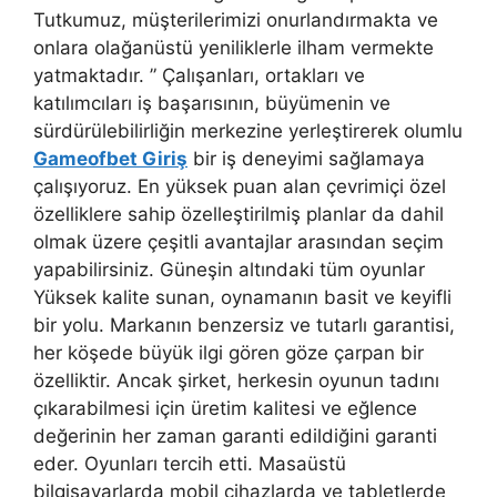
Tutkumuz, müşterilerimizi onurlandırmakta ve
onlara olağanüstü yeniliklerle ilham vermekte
yatmaktadır. ” Çalışanları, ortakları ve
katılımcıları iş başarısının, büyümenin ve
sürdürülebilirliğin merkezine yerleştirerek olumlu
Gameofbet Giriş
bir iş deneyimi sağlamaya
çalışıyoruz. En yüksek puan alan çevrimiçi özel
özelliklere sahip özelleştirilmiş planlar da dahil
olmak üzere çeşitli avantajlar arasından seçim
yapabilirsiniz. Güneşin altındaki tüm oyunlar
Yüksek kalite sunan, oynamanın basit ve keyifli
bir yolu. Markanın benzersiz ve tutarlı garantisi,
her köşede büyük ilgi gören göze çarpan bir
özelliktir. Ancak şirket, herkesin oyunun tadını
çıkarabilmesi için üretim kalitesi ve eğlence
değerinin her zaman garanti edildiğini garanti
eder. Oyunları tercih etti. Masaüstü
bilgisayarlarda mobil cihazlarda ve tabletlerde