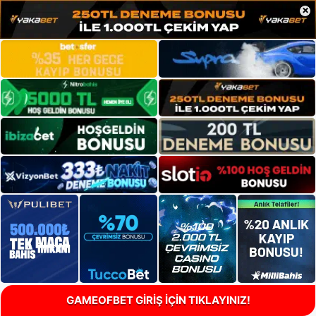
×
GAMEOFBET GİRİŞ İÇİN TIKLAYINIZ!