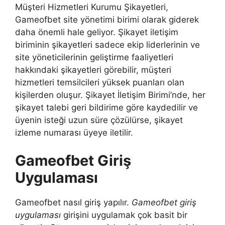
Müşteri Hizmetleri Kurumu Şikayetleri,
Gameofbet site yönetimi birimi olarak giderek
daha önemli hale geliyor. Şikayet iletişim
biriminin şikayetleri sadece ekip liderlerinin ve
site yöneticilerinin geliştirme faaliyetleri
hakkındaki şikayetleri görebilir, müşteri
hizmetleri temsilcileri yüksek puanları olan
kişilerden oluşur. Şikayet İletişim Birimi’nde, her
şikayet talebi geri bildirime göre kaydedilir ve
üyenin isteği uzun süre çözülürse, şikayet
izleme numarası üyeye iletilir.
Gameofbet Giriş
Uygulaması
Gameofbet nasıl giriş yapılır.
Gameofbet giriş
uygulaması
girişini uygulamak çok basit bir