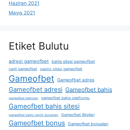
Haziran 2021
Mayıs 2021
Etiket Bulutu
adresi gameofbet
bahis sitesi gameofbet
canli gameofbet
casino sitesi gameofbet
Gameofbet
Gameofbet adres
Gameofbet adresi
Gameofbet bahis
gameofbet bahis platformu
gameofbet bahisleri
Gameofbet bahis sitesi
Gameofbet Bilgileri
gameofbet bahis çeşitli durumları
Gameofbet bonus
Gameofbet bonusları