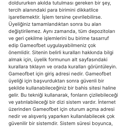
doldururken akılda tutulması gereken bir şey,
tercih alanındaki para birimini dikkatlice
işaretlemektir. İşlem tersine çevrilebilirse.
Üyeliğiniz tamamlandıktan sonra bu alan
değiştirilemez. Aynı zamanda, tüm depozitoları
ve geri çekilme işlemlerini bu birime tasarruf
edip Gameofbet uygulayabilmeniz çok
önemlidir. Sitenin belirli kuralları hakkında bilgi
almak için, üyelik formunun alt sayfasındaki
kurallara tıklayın ve orada kuralları görüntüleyin.
Gameofbet için giriş adresi nedir. Gameofbet
üyeliği için başvurduktan sonra güvenli bir
şekilde kullanabileceğiniz bir bahis sitesi haline
gelir. Bu tekniği kullanarak, fonların çizilebileceği
ve yatırılabileceği bir dizi sistem vardır. İnternet
üzerinden Gameofbet için oturum açma adresi
nedir ve alışveriş yaparken kullanılabilecek çok
güvenilir bir sistemdir. Sistem süresi boyunca,