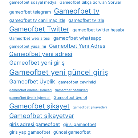
gameofbet sosyal medya
Gameofbet Sıkça Sorulan Sorular
Gameofbet tv
gameofbet telegram
gameofbet tv canli maç izle
gameofbet tv izle
Gameofbet Twitter
gameofbet twitter hesabı
gameofbet whatsapp
Gameofbet web sitesi
Gameofbet Yeni Adres
gameofbet yasal mı
Gameofbet yeni adresi
Gameofbet yeni giriş
Gameofbet yeni güncel giriş
Gameofbet Üyelik
gameofbet çevrimiçi
gameofbet ödeme i̇şlemleri
gameofbet özellikleri
Gameofbet üye ol
gameofbet üyelik i̇şlemleri
Gameofbet şikayet
gameofbet şikayetleri
Gameofbet şikayetvar
giris adresi gameofbet
girisi gameofbet
giris yap gameofbet
güncel gameofbet