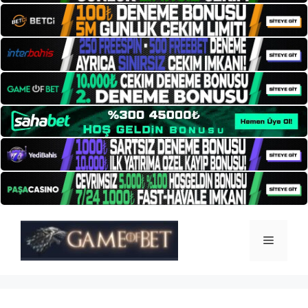
İçeriğe
atla
Menü