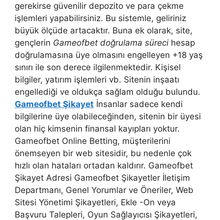
gerekirse güvenilir depozito ve para çekme
işlemleri yapabilirsiniz. Bu sistemle, geliriniz
büyük ölçüde artacaktır. Buna ek olarak, site,
gençlerin
Gameofbet doğrulama süreci
hesap
doğrulamasına üye olmasını engelleyen +18 yaş
sınırı ile son derece ilgilenmektedir. Kişisel
bilgiler, yatırım işlemleri vb. Sitenin inşaatı
engellediği ve oldukça sağlam olduğu bulundu.
Gameofbet Şikayet
İnsanlar sadece kendi
bilgilerine üye olabileceğinden, sitenin bir üyesi
olan hiç kimsenin finansal kayıpları yoktur.
Gameofbet Online Betting, müşterilerini
önemseyen bir web sitesidir, bu nedenle çok
hızlı olan hataları ortadan kaldırır. Gameofbet
Şikayet Adresi Gameofbet Şikayetler İletişim
Departmanı, Genel Yorumlar ve Öneriler, Web
Sitesi Yönetimi Şikayetleri, Ekle -On veya
Başvuru Talepleri, Oyun Sağlayıcısı Şikayetleri,