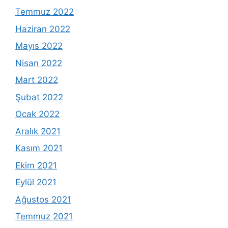
Temmuz 2022
Haziran 2022
Mayıs 2022
Nisan 2022
Mart 2022
Şubat 2022
Ocak 2022
Aralık 2021
Kasım 2021
Ekim 2021
Eylül 2021
Ağustos 2021
Temmuz 2021