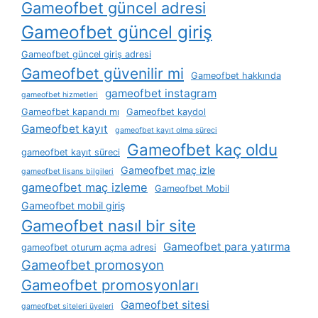
Gameofbet güncel adresi
Gameofbet güncel giriş
Gameofbet güncel giriş adresi
Gameofbet güvenilir mi
Gameofbet hakkında
gameofbet instagram
gameofbet hizmetleri
Gameofbet kapandı mı
Gameofbet kaydol
Gameofbet kayıt
gameofbet kayıt olma süreci
Gameofbet kaç oldu
gameofbet kayıt süreci
Gameofbet maç izle
gameofbet lisans bilgileri
gameofbet maç izleme
Gameofbet Mobil
Gameofbet mobil giriş
Gameofbet nasıl bir site
Gameofbet para yatırma
gameofbet oturum açma adresi
Gameofbet promosyon
Gameofbet promosyonları
Gameofbet sitesi
gameofbet siteleri üyeleri