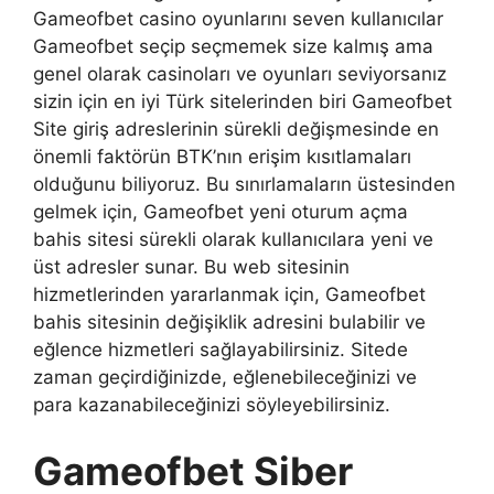
Gameofbet casino oyunlarını seven kullanıcılar
Gameofbet seçip seçmemek size kalmış ama
genel olarak casinoları ve oyunları seviyorsanız
sizin için en iyi Türk sitelerinden biri Gameofbet
Site giriş adreslerinin sürekli değişmesinde en
önemli faktörün BTK’nın erişim kısıtlamaları
olduğunu biliyoruz. Bu sınırlamaların üstesinden
gelmek için, Gameofbet yeni oturum açma
bahis sitesi sürekli olarak kullanıcılara yeni ve
üst adresler sunar. Bu web sitesinin
hizmetlerinden yararlanmak için, Gameofbet
bahis sitesinin değişiklik adresini bulabilir ve
eğlence hizmetleri sağlayabilirsiniz. Sitede
zaman geçirdiğinizde, eğlenebileceğinizi ve
para kazanabileceğinizi söyleyebilirsiniz.
Gameofbet Siber