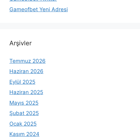
Gameofbet Yeni Adresi
Arşivler
Temmuz 2026
Haziran 2026
Eylül 2025
Haziran 2025
Mayıs 2025
Şubat 2025
Ocak 2025
Kasım 2024