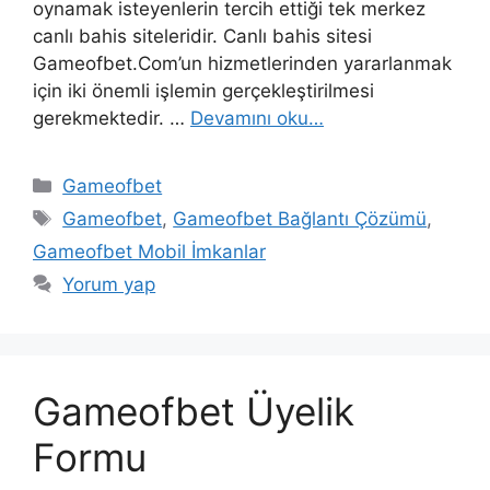
oynamak isteyenlerin tercih ettiği tek merkez
canlı bahis siteleridir. Canlı bahis sitesi
Gameofbet.Com’un hizmetlerinden yararlanmak
için iki önemli işlemin gerçekleştirilmesi
gerekmektedir. …
Devamını oku…
Kategoriler
Gameofbet
Etiketler
Gameofbet
,
Gameofbet Bağlantı Çözümü
,
Gameofbet Mobil İmkanlar
Yorum yap
Gameofbet Üyelik
Formu