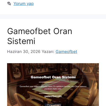
Yorum yap
Gameofbet Oran
Sistemi
Haziran 30, 2026
Yazarı:
Gameofbet