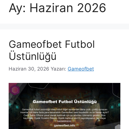
Ay:
Haziran 2026
Gameofbet Futbol
Üstünlüğü
Haziran 30, 2026
Yazarı:
Gameofbet