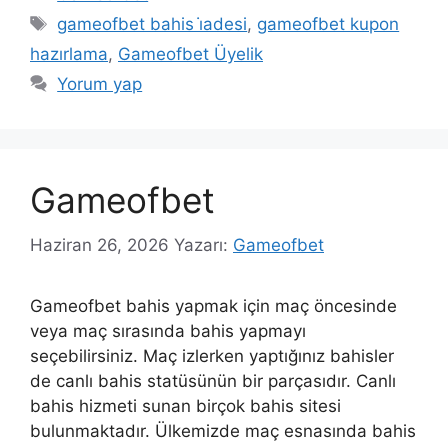
Etiketler
gameofbet bahis i̇adesi
,
gameofbet kupon
hazırlama
,
Gameofbet Üyelik
Yorum yap
Gameofbet
Haziran 26, 2026
Yazarı:
Gameofbet
Gameofbet bahis yapmak için maç öncesinde
veya maç sırasında bahis yapmayı
seçebilirsiniz. Maç izlerken yaptığınız bahisler
de canlı bahis statüsünün bir parçasıdır. Canlı
bahis hizmeti sunan birçok bahis sitesi
bulunmaktadır. Ülkemizde maç esnasında bahis