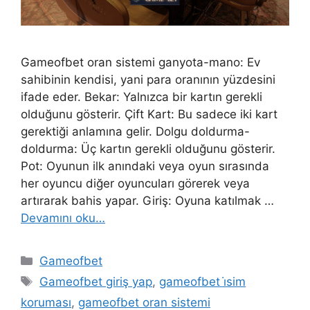
Gameofbet oran sistemi ganyota-mano: Ev
sahibinin kendisi, yani para oranının yüzdesini
ifade eder. Bekar: Yalnızca bir kartın gerekli
olduğunu gösterir. Çift Kart: Bu sadece iki kart
gerektiği anlamına gelir. Dolgu doldurma-
doldurma: Üç kartın gerekli olduğunu gösterir.
Pot: Oyunun ilk anındaki veya oyun sırasında
her oyuncu diğer oyuncuları görerek veya
artırarak bahis yapar. Giriş: Oyuna katılmak …
Devamını oku…
Kategoriler
Gameofbet
Etiketler
Gameofbet giriş yap
,
gameofbet i̇sim
koruması
,
gameofbet oran sistemi