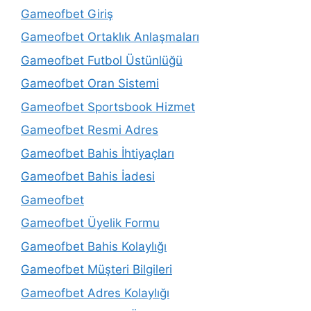
Gameofbet Giriş
Gameofbet Ortaklık Anlaşmaları
Gameofbet Futbol Üstünlüğü
Gameofbet Oran Sistemi
Gameofbet Sportsbook Hizmet
Gameofbet Resmi Adres
Gameofbet Bahis İhtiyaçları
Gameofbet Bahis İadesi
Gameofbet
Gameofbet Üyelik Formu
Gameofbet Bahis Kolaylığı
Gameofbet Müşteri Bilgileri
Gameofbet Adres Kolaylığı