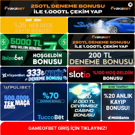
×
GAMEOFBET GİRİŞ İÇİN TIKLAYINIZ!