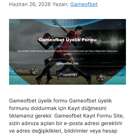
Haziran 26, 2026
Yazarı:
Gameofbet
Gameofbet üyelik formu Gameofbet üyelik
formunu doldurmak için Kayıt düğmesini
tıklamanız gerekir. Gameofbet Kayıt Formu Site,
sizin adınıza açılan bir e-posta adresi gerektirir
ve adres değişiklikleri, bildirimler veya hesap