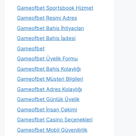
Gameofbet Sportsbook Hizmet
Gameofbet Resmi Adres
Gameofbet Bahis İhtiyaçları
Gameofbet Bahis İadesi
Gameofbet
Gameofbet Üyelik Formu
Gameofbet Bahis Kolaylığı
Gameofbet Müşteri Bilgileri
Gameofbet Adres Kolaylığı
Gameofbet Günlük Üyelik
Gameofbet İnsan Çekimi
Gameofbet Casino Seçenekleri
Gameofbet Mobil Güvenilirlik