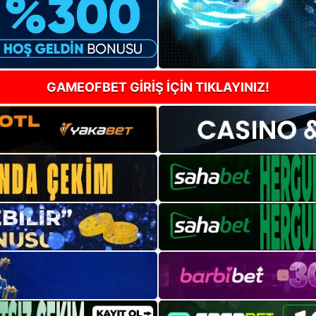
GAMEOFBET GİRİŞ İÇİN TIKLAYINIZ!