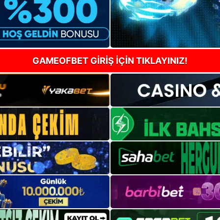
GAMEOFBET GİRİŞ İÇİN TIKLAYINIZ!