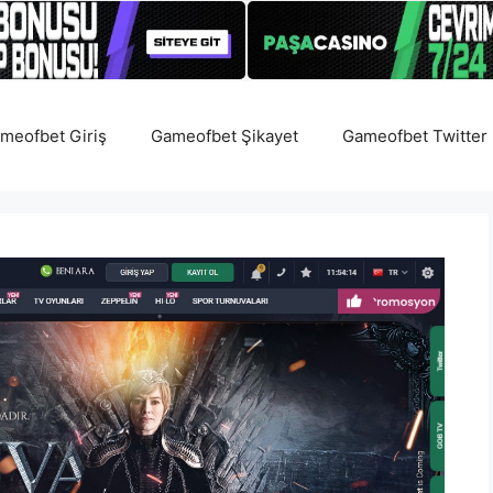
meofbet Giriş
Gameofbet Şikayet
Gameofbet Twitter