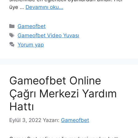
üye …
Devamını oku…
Kategoriler
Gameofbet
Etiketler
Gameofbet Video Yuvası
Yorum yap
Gameofbet Online
Çağrı Merkezi Yardım
Hattı
Eylül 3, 2022
Yazarı:
Gameofbet