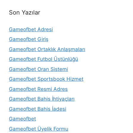
Son Yazılar
Gameofbet Adresi
Gameofbet Giriş
Gameofbet Ortaklık Anlaşmaları
Gameofbet Futbol Üstünlüğü
Gameofbet Oran Sistemi
Gameofbet Sportsbook Hizmet
Gameofbet Resmi Adres
Gameofbet Bahis İhtiyaçları
Gameofbet Bahis İadesi
Gameofbet
Gameofbet Üyelik Formu