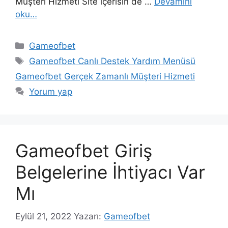
Müşteri Hizmeti Site içerisin de …
Devamını
oku…
Kategoriler
Gameofbet
Etiketler
Gameofbet Canlı Destek Yardım Menüsü
Gameofbet Gerçek Zamanlı Müşteri Hizmeti
Yorum yap
Gameofbet Giriş
Belgelerine İhtiyacı Var
Mı
Eylül 21, 2022
Yazarı:
Gameofbet