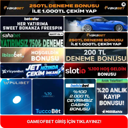
×
GAMEOFBET GİRİŞ İÇİN TIKLAYINIZ!