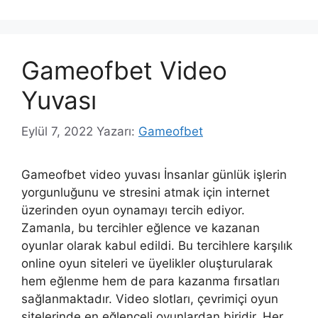
Gameofbet Video
Yuvası
Eylül 7, 2022
Yazarı:
Gameofbet
Gameofbet video yuvası İnsanlar günlük işlerin
yorgunluğunu ve stresini atmak için internet
üzerinden oyun oynamayı tercih ediyor.
Zamanla, bu tercihler eğlence ve kazanan
oyunlar olarak kabul edildi. Bu tercihlere karşılık
online oyun siteleri ve üyelikler oluşturularak
hem eğlenme hem de para kazanma fırsatları
sağlanmaktadır. Video slotları, çevrimiçi oyun
sitelerinde en eğlenceli oyunlardan biridir. Her