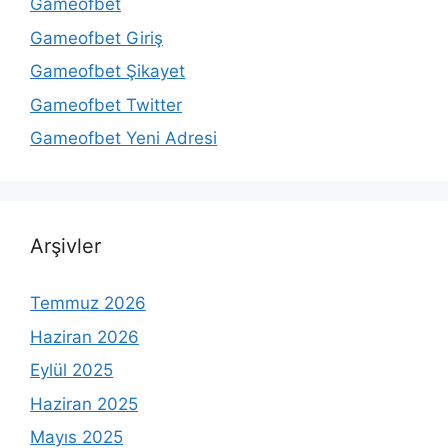
Gameofbet
Gameofbet Giriş
Gameofbet Şikayet
Gameofbet Twitter
Gameofbet Yeni Adresi
Arşivler
Temmuz 2026
Haziran 2026
Eylül 2025
Haziran 2025
Mayıs 2025