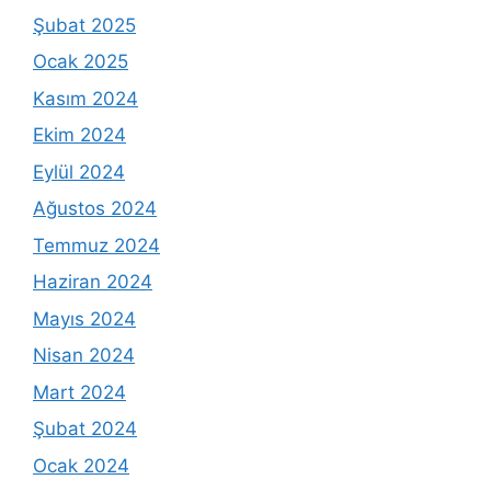
Şubat 2025
Ocak 2025
Kasım 2024
Ekim 2024
Eylül 2024
Ağustos 2024
Temmuz 2024
Haziran 2024
Mayıs 2024
Nisan 2024
Mart 2024
Şubat 2024
Ocak 2024