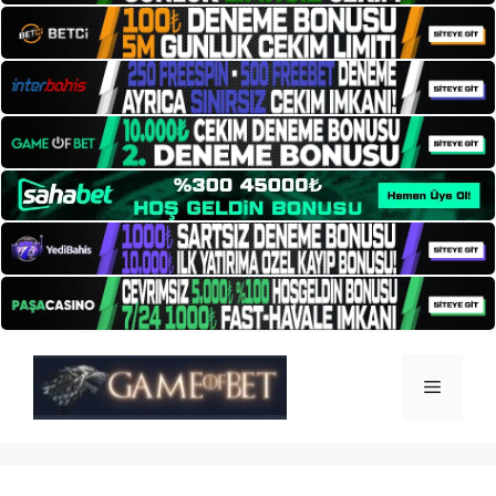
İçeriğe
atla
Menü