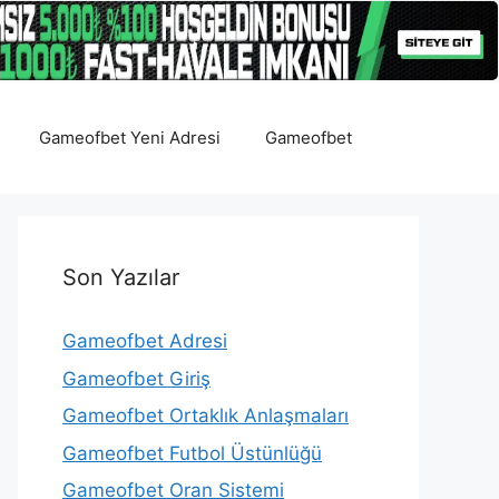
Gameofbet Yeni Adresi
Gameofbet
Son Yazılar
Gameofbet Adresi
Gameofbet Giriş
Gameofbet Ortaklık Anlaşmaları
Gameofbet Futbol Üstünlüğü
Gameofbet Oran Sistemi