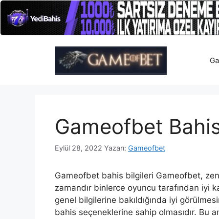
İçeriğe
atla
Ga
Gameofbet Bahis 
Eylül 28, 2022
Yazarı:
Gameofbet
Gameofbet bahis bilgileri Gameofbet, zen
zamandır binlerce oyuncu tarafından iyi k
genel bilgilerine bakıldığında iyi görülmesi
bahis seçeneklerine sahip olmasıdır. Bu ama