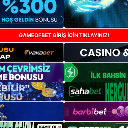
GAMEOFBET GİRİŞ İÇİN TIKLAYINIZ!