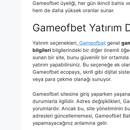
Gameofbet üyeliği, her gün ikincil bahis ve
hem de daha yüksek oranlar sunar.
Gameofbet Yatırım De
Yatırım seçenekleri,
Gameofbet
genel
gam
bilgileri
bilgilerindeki bir diğer önemli ö
sunan bir site, bunu güvenilir bir ortamda
yatırım yapabilirsiniz. Bu seçeneğe ek olar
Gameofbet ecopays, skrill gibi dijital siste
veya para çekme olanağı sunuyor.
Gameofbet sitesine giriş yaparken yaşanan
durumlarla ilgilidir. Adres değişiklikleri,
yorumlardır. Ancak bu, site yönetiminin bun
adresleri güncellememesi, Gameofbet Bahi
yapamayacağınız anlamına gelir.