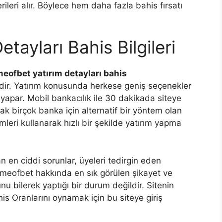
rileri alır. Böylece hem daha fazla bahis fırsatı
tayları Bahis Bilgileri
eofbet yatırım detayları bahis
ğedir. Yatırım konusunda herkese geniş seçenekler
 yapar. Mobil bankacılık ile 30 dakikada siteye
ak birçok banka için alternatif bir yöntem olan
mleri kullanarak hızlı bir şekilde yatırım yapma
 en ciddi sorunlar, üyeleri tedirgin eden
 Gameofbet hakkında en sık görülen şikayet ve
u bilerek yaptığı bir durum değildir. Sitenin
s Oranlarını oynamak için bu siteye giriş