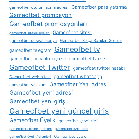
Gameofbet para yatırma
gameofbet oturum açma adresi
Gameofbet promosyon
Gameofbet promosyonları
Gameofbet sitesi
gameofbet siteleri üyeleri
gameofbet sosyal medya
Gameofbet Sıkça Sorulan Sorular
Gameofbet tv
gameofbet telegram
gameofbet tv canli maç izle
gameofbet tv izle
Gameofbet Twitter
gameofbet twitter hesabı
gameofbet whatsapp
Gameofbet web sitesi
Gameofbet Yeni Adres
gameofbet yasal mı
Gameofbet yeni adresi
Gameofbet yeni giriş
Gameofbet yeni güncel giriş
Gameofbet Üyelik
gameofbet çevrimiçi
gameofbet ödeme i̇şlemleri
gameofbet özellikleri
Gameofbet üye ol
gameofbet üyelik i̇şlemleri