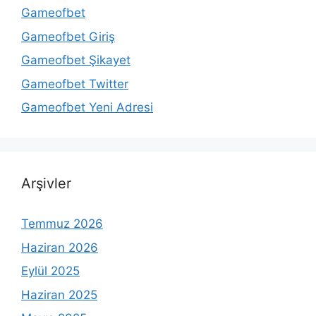
Gameofbet
Gameofbet Giriş
Gameofbet Şikayet
Gameofbet Twitter
Gameofbet Yeni Adresi
Arşivler
Temmuz 2026
Haziran 2026
Eylül 2025
Haziran 2025