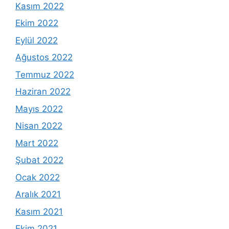
Kasım 2022
Ekim 2022
Eylül 2022
Ağustos 2022
Temmuz 2022
Haziran 2022
Mayıs 2022
Nisan 2022
Mart 2022
Şubat 2022
Ocak 2022
Aralık 2021
Kasım 2021
Ekim 2021