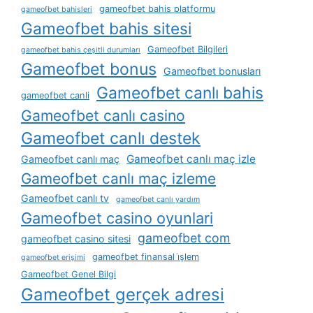
gameofbet bahis platformu
gameofbet bahisleri
Gameofbet bahis sitesi
Gameofbet Bilgileri
gameofbet bahis çeşitli durumları
Gameofbet bonus
Gameofbet bonusları
Gameofbet canlı bahis
gameofbet canli
Gameofbet canlı casino
Gameofbet canlı destek
Gameofbet canlı maç izle
Gameofbet canlı maç
Gameofbet canlı maç izleme
Gameofbet canlı tv
gameofbet canlı yardım
Gameofbet casino oyunlari
gameofbet com
gameofbet casino sitesi
gameofbet finansal i̇şlem
gameofbet erişimi
Gameofbet Genel Bilgi
Gameofbet gerçek adresi