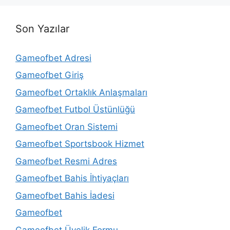
Son Yazılar
Gameofbet Adresi
Gameofbet Giriş
Gameofbet Ortaklık Anlaşmaları
Gameofbet Futbol Üstünlüğü
Gameofbet Oran Sistemi
Gameofbet Sportsbook Hizmet
Gameofbet Resmi Adres
Gameofbet Bahis İhtiyaçları
Gameofbet Bahis İadesi
Gameofbet
Gameofbet Üyelik Formu