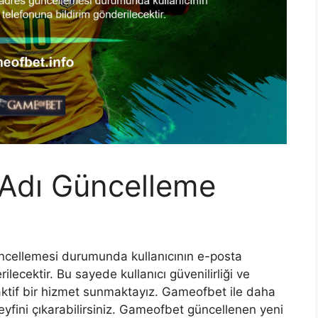
Adı Güncelleme
cellemesi durumunda kullanıcının e-posta
lecektir. Bu sayede kullanıcı güvenilirliği ve
aktif bir hizmet sunmaktayız. Gameofbet ile daha
eyfini çıkarabilirsiniz. Gameofbet güncellenen yeni