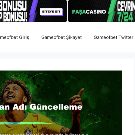
meofbet Giriş
Gameofbet Şikayet
Gameofbet Twitter