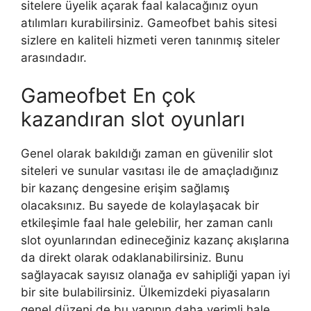
sitelere üyelik açarak faal kalacağınız oyun
atılımları kurabilirsiniz. Gameofbet bahis sitesi
sizlere en kaliteli hizmeti veren tanınmış siteler
arasındadır.
Gameofbet En çok
kazandıran slot oyunları
Genel olarak bakıldığı zaman en güvenilir slot
siteleri ve sunular vasıtası ile de amaçladığınız
bir kazanç dengesine erişim sağlamış
olacaksınız. Bu sayede de kolaylaşacak bir
etkileşimle faal hale gelebilir, her zaman canlı
slot oyunlarından edineceğiniz kazanç akışlarına
da direkt olarak odaklanabilirsiniz. Bunu
sağlayacak sayısız olanağa ev sahipliği yapan iyi
bir site bulabilirsiniz. Ülkemizdeki piyasaların
genel düzeni de bu yapının daha verimli hale