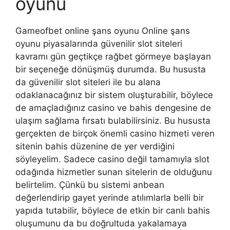
oyunu
Gameofbet online şans oyunu Online şans
oyunu piyasalarında güvenilir slot siteleri
kavramı gün geçtikçe rağbet görmeye başlayan
bir seçeneğe dönüşmüş durumda. Bu hususta
da güvenilir slot siteleri ile bu alana
odaklanacağınız bir sistem oluşturabilir, böylece
de amaçladığınız casino ve bahis dengesine de
ulaşım sağlama fırsatı bulabilirsiniz. Bu hususta
gerçekten de birçok önemli casino hizmeti veren
sitenin bahis düzenine de yer verdiğini
söyleyelim. Sadece casino değil tamamıyla slot
odağında hizmetler sunan sitelerin de olduğunu
belirtelim. Çünkü bu sistemi anbean
değerlendirip gayet yerinde atılımlarla belli bir
yapıda tutabilir, böylece de etkin bir canlı bahis
oluşumunu da bu doğrultuda yakalamaya