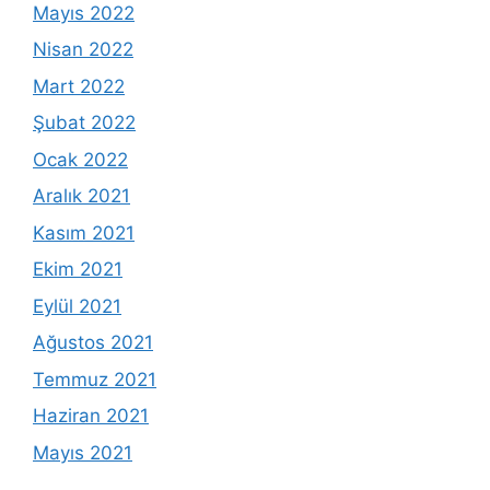
Mayıs 2022
Nisan 2022
Mart 2022
Şubat 2022
Ocak 2022
Aralık 2021
Kasım 2021
Ekim 2021
Eylül 2021
Ağustos 2021
Temmuz 2021
Haziran 2021
Mayıs 2021