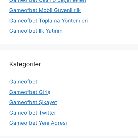
Gameofbet Mobil Güvenilirlik
Gameofbet Toplama Yöntemleri
Gameofbet İlk Yatırım
Kategoriler
Gameofbet
Gameofbet Giriş
Gameofbet Şikayet
Gameofbet Twitter
Gameofbet Yeni Adresi