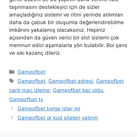
taşınmasını destekleyici için de sizler
amaçladığınız sistemi ve ritmi yerinde atılımları
daha da çabuk bir oluşumla değerlendirebilme
imkânını yakalamış olacaksınız. Hepiniz
açısından da güven verici bir slot sistemi çok
memnun edici aşamalarla yön bulabilir. Bol şans
ve sıkı kazanç dileriz.
Kategoriler
Gameofbet
Etiketler
Gameofbet
,
Gameofbet adresi
,
Gameofbet
canlı maç izleme
,
Gameofbet kaç oldu
,
Gameofbet tv
Gameofbet belge ister mi
Gameofbet qr kod siteleri yatırım