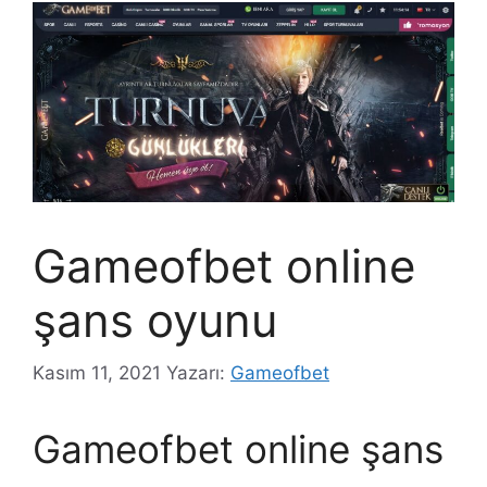
Gameofbet online
şans oyunu
Kasım 11, 2021
Yazarı:
Gameofbet
Gameofbet online şans