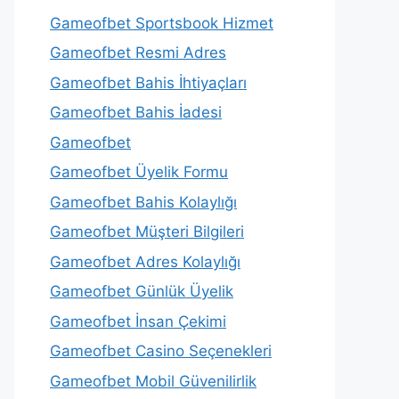
Gameofbet Sportsbook Hizmet
Gameofbet Resmi Adres
Gameofbet Bahis İhtiyaçları
Gameofbet Bahis İadesi
Gameofbet
Gameofbet Üyelik Formu
Gameofbet Bahis Kolaylığı
Gameofbet Müşteri Bilgileri
Gameofbet Adres Kolaylığı
Gameofbet Günlük Üyelik
Gameofbet İnsan Çekimi
Gameofbet Casino Seçenekleri
Gameofbet Mobil Güvenilirlik