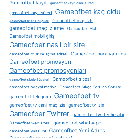
Gameofbet kayıt
gameofbet kayıt olma süreci
Gameofbet kaç oldu
gameofbet kayıt süreci
Gameofbet maç izle
gameofbet lisans bilgileri
gameofbet maç izleme
Gameofbet Mobil
Gameofbet mobil giriş
Gameofbet nasıl bir site
Gameofbet para yatırma
gameofbet oturum açma adresi
Gameofbet promosyon
Gameofbet promosyonları
Gameofbet sitesi
gameofbet siteleri üyeleri
gameofbet sosyal medya
Gameofbet Sıkça Sorulan Sorular
Gameofbet tv
gameofbet telegram
gameofbet tv canli maç izle
gameofbet tv izle
Gameofbet Twitter
gameofbet twitter hesabı
gameofbet whatsapp
Gameofbet web sitesi
Gameofbet Yeni Adres
gameofbet yasal mı