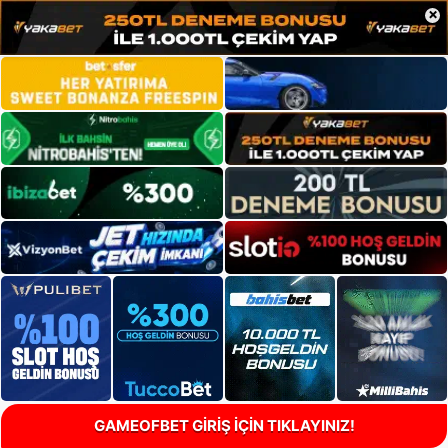
×
GAMEOFBET GİRİŞ İÇİN TIKLAYINIZ!