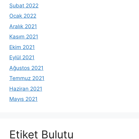
Şubat 2022
Ocak 2022
Aralık 2021
Kasım 2021
Ekim 2021
Eylül 2021
Ağustos 2021
Temmuz 2021
Haziran 2021
Mayıs 2021
Etiket Bulutu