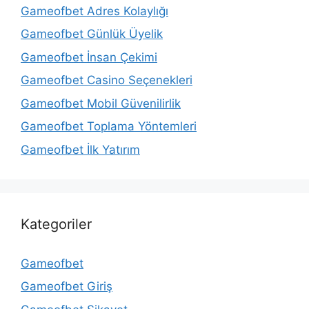
Gameofbet Adres Kolaylığı
Gameofbet Günlük Üyelik
Gameofbet İnsan Çekimi
Gameofbet Casino Seçenekleri
Gameofbet Mobil Güvenilirlik
Gameofbet Toplama Yöntemleri
Gameofbet İlk Yatırım
Kategoriler
Gameofbet
Gameofbet Giriş