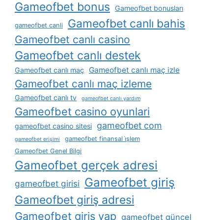
Gameofbet bonus
Gameofbet bonusları
Gameofbet canlı bahis
gameofbet canli
Gameofbet canlı casino
Gameofbet canlı destek
Gameofbet canlı maç izle
Gameofbet canlı maç
Gameofbet canlı maç izleme
Gameofbet canlı tv
gameofbet canlı yardım
Gameofbet casino oyunlari
gameofbet com
gameofbet casino sitesi
gameofbet finansal i̇şlem
gameofbet erişimi
Gameofbet Genel Bilgi
Gameofbet gerçek adresi
Gameofbet giriş
gameofbet girisi
Gameofbet giriş adresi
Gameofbet giriş yap
gameofbet güncel