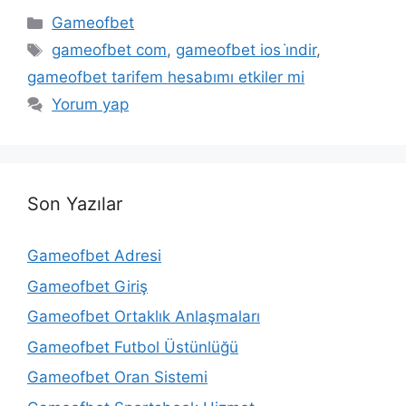
Kategoriler
Gameofbet
Etiketler
gameofbet com
,
gameofbet ios i̇ndir
,
gameofbet tarifem hesabımı etkiler mi
Yorum yap
Son Yazılar
Gameofbet Adresi
Gameofbet Giriş
Gameofbet Ortaklık Anlaşmaları
Gameofbet Futbol Üstünlüğü
Gameofbet Oran Sistemi