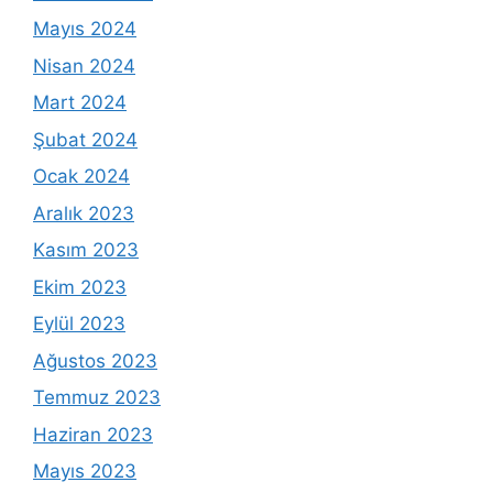
Mayıs 2024
Nisan 2024
Mart 2024
Şubat 2024
Ocak 2024
Aralık 2023
Kasım 2023
Ekim 2023
Eylül 2023
Ağustos 2023
Temmuz 2023
Haziran 2023
Mayıs 2023