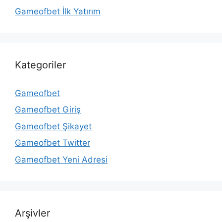
Gameofbet İlk Yatırım
Kategoriler
Gameofbet
Gameofbet Giriş
Gameofbet Şikayet
Gameofbet Twitter
Gameofbet Yeni Adresi
Arşivler