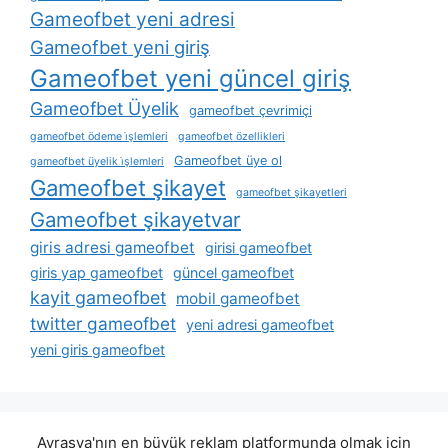
Gameofbet yeni adresi
Gameofbet yeni giriş
Gameofbet yeni güncel giriş
Gameofbet Üyelik
gameofbet çevrimiçi
gameofbet ödeme i̇şlemleri
gameofbet özellikleri
Gameofbet üye ol
gameofbet üyelik i̇şlemleri
Gameofbet şikayet
gameofbet şikayetleri
Gameofbet şikayetvar
giris adresi gameofbet
girisi gameofbet
giris yap gameofbet
güncel gameofbet
kayit gameofbet
mobil gameofbet
twitter gameofbet
yeni adresi gameofbet
yeni giris gameofbet
Avrasya'nın en büyük reklam platformunda olmak için