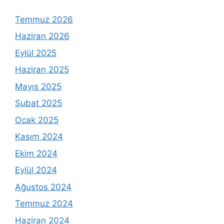
Temmuz 2026
Haziran 2026
Eylül 2025
Haziran 2025
Mayıs 2025
Şubat 2025
Ocak 2025
Kasım 2024
Ekim 2024
Eylül 2024
Ağustos 2024
Temmuz 2024
Haziran 2024