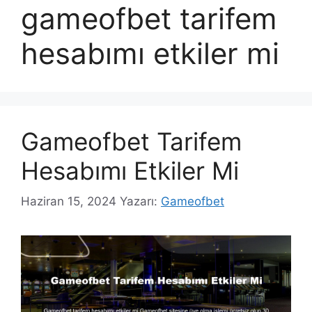
gameofbet tarifem
hesabımı etkiler mi
Gameofbet Tarifem
Hesabımı Etkiler Mi
Haziran 15, 2024
Yazarı:
Gameofbet