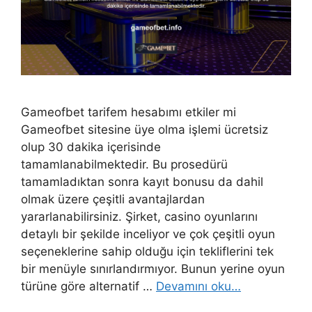
Gameofbet tarifem hesabımı etkiler mi
Gameofbet sitesine üye olma işlemi ücretsiz
olup 30 dakika içerisinde
tamamlanabilmektedir. Bu prosedürü
tamamladıktan sonra kayıt bonusu da dahil
olmak üzere çeşitli avantajlardan
yararlanabilirsiniz. Şirket, casino oyunlarını
detaylı bir şekilde inceliyor ve çok çeşitli oyun
seçeneklerine sahip olduğu için tekliflerini tek
bir menüyle sınırlandırmıyor. Bunun yerine oyun
türüne göre alternatif …
Devamını oku…