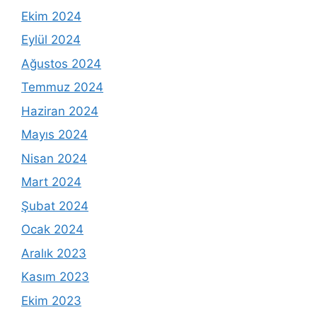
Ekim 2024
Eylül 2024
Ağustos 2024
Temmuz 2024
Haziran 2024
Mayıs 2024
Nisan 2024
Mart 2024
Şubat 2024
Ocak 2024
Aralık 2023
Kasım 2023
Ekim 2023