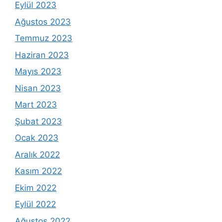
Eylül 2023
Ağustos 2023
Temmuz 2023
Haziran 2023
Mayıs 2023
Nisan 2023
Mart 2023
Şubat 2023
Ocak 2023
Aralık 2022
Kasım 2022
Ekim 2022
Eylül 2022
Ağustos 2022