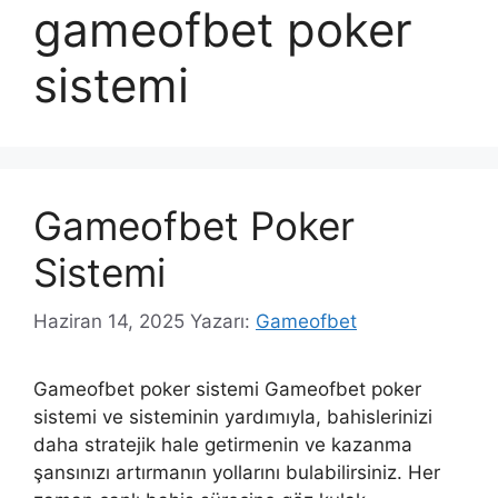
gameofbet poker
sistemi
Gameofbet Poker
Sistemi
Haziran 14, 2025
Yazarı:
Gameofbet
Gameofbet poker sistemi Gameofbet poker
sistemi ve sisteminin yardımıyla, bahislerinizi
daha stratejik hale getirmenin ve kazanma
şansınızı artırmanın yollarını bulabilirsiniz. Her