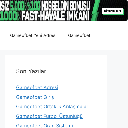
Gameofbet Yeni Adresi
Gameofbet
Son Yazılar
Gameofbet Adresi
Gameofbet Giriş
Gameofbet Ortaklık Anlaşmaları
Gameofbet Futbol Üstünlüğü
Gameofbet Oran Sistemi