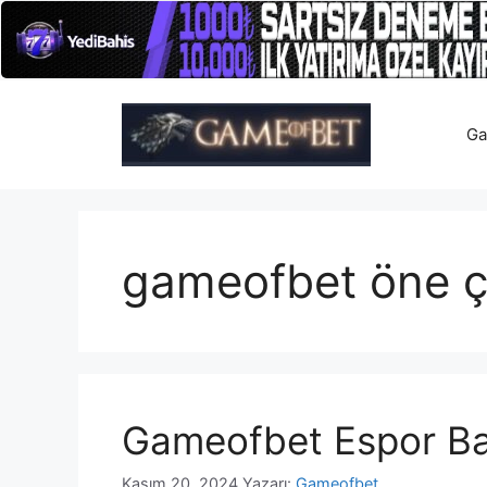
İçeriğe
atla
Ga
gameofbet öne ç
Gameofbet Espor Bah
Kasım 20, 2024
Yazarı:
Gameofbet