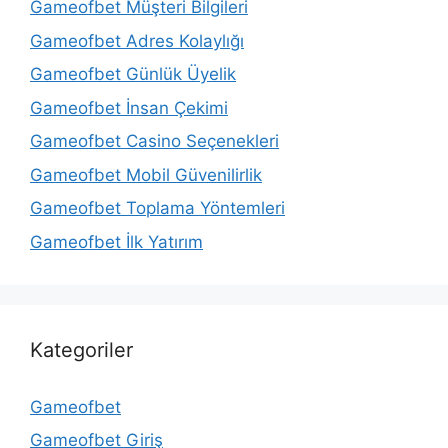
Gameofbet Müşteri Bilgileri
Gameofbet Adres Kolaylığı
Gameofbet Günlük Üyelik
Gameofbet İnsan Çekimi
Gameofbet Casino Seçenekleri
Gameofbet Mobil Güvenilirlik
Gameofbet Toplama Yöntemleri
Gameofbet İlk Yatırım
Kategoriler
Gameofbet
Gameofbet Giriş