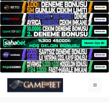
İçeriğe
atla
Menü