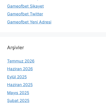
Gameofbet Şikayet
Gameofbet Twitter
Gameofbet Yeni Adresi
Arşivler
Temmuz 2026
Haziran 2026
Eylül 2025
Haziran 2025
Mayıs 2025
Şubat 2025