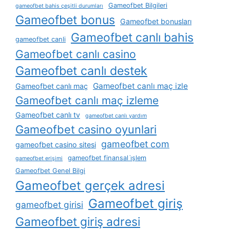
Gameofbet Bilgileri
gameofbet bahis çeşitli durumları
Gameofbet bonus
Gameofbet bonusları
Gameofbet canlı bahis
gameofbet canli
Gameofbet canlı casino
Gameofbet canlı destek
Gameofbet canlı maç izle
Gameofbet canlı maç
Gameofbet canlı maç izleme
Gameofbet canlı tv
gameofbet canlı yardım
Gameofbet casino oyunlari
gameofbet com
gameofbet casino sitesi
gameofbet finansal i̇şlem
gameofbet erişimi
Gameofbet Genel Bilgi
Gameofbet gerçek adresi
Gameofbet giriş
gameofbet girisi
Gameofbet giriş adresi