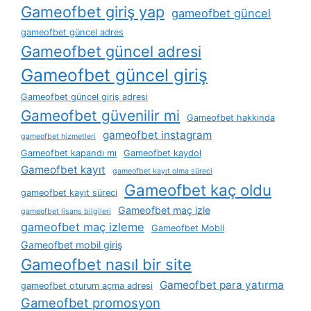
Gameofbet giriş yap
gameofbet güncel
gameofbet güncel adres
Gameofbet güncel adresi
Gameofbet güncel giriş
Gameofbet güncel giriş adresi
Gameofbet güvenilir mi
Gameofbet hakkında
gameofbet instagram
gameofbet hizmetleri
Gameofbet kapandı mı
Gameofbet kaydol
Gameofbet kayıt
gameofbet kayıt olma süreci
Gameofbet kaç oldu
gameofbet kayıt süreci
Gameofbet maç izle
gameofbet lisans bilgileri
gameofbet maç izleme
Gameofbet Mobil
Gameofbet mobil giriş
Gameofbet nasıl bir site
Gameofbet para yatırma
gameofbet oturum açma adresi
Gameofbet promosyon