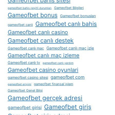
Gameofbet bahis sitesi
Gameofbet Bilgileri
gameofbet bahis çeşitli durumları
Gameofbet bonus
Gameofbet bonusları
Gameofbet canlı bahis
gameofbet canli
Gameofbet canlı casino
Gameofbet canlı destek
Gameofbet canlı maç izle
Gameofbet canlı maç
Gameofbet canlı maç izleme
Gameofbet canlı tv
gameofbet canlı yardım
Gameofbet casino oyunlari
gameofbet com
gameofbet casino sitesi
gameofbet finansal i̇şlem
gameofbet erişimi
Gameofbet Genel Bilgi
Gameofbet gerçek adresi
Gameofbet giriş
gameofbet girisi