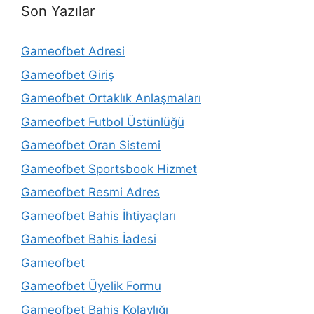
Son Yazılar
Gameofbet Adresi
Gameofbet Giriş
Gameofbet Ortaklık Anlaşmaları
Gameofbet Futbol Üstünlüğü
Gameofbet Oran Sistemi
Gameofbet Sportsbook Hizmet
Gameofbet Resmi Adres
Gameofbet Bahis İhtiyaçları
Gameofbet Bahis İadesi
Gameofbet
Gameofbet Üyelik Formu
Gameofbet Bahis Kolaylığı