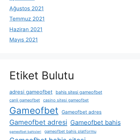
Ağustos 2021
Temmuz 2021
Haziran 2021
Mayıs 2021
Etiket Bulutu
adresi gameofbet
bahis sitesi gameofbet
canli gameofbet
casino sitesi gameofbet
Gameofbet
Gameofbet adres
Gameofbet adresi
Gameofbet bahis
gameofbet bahis platformu
gameofbet bahisleri