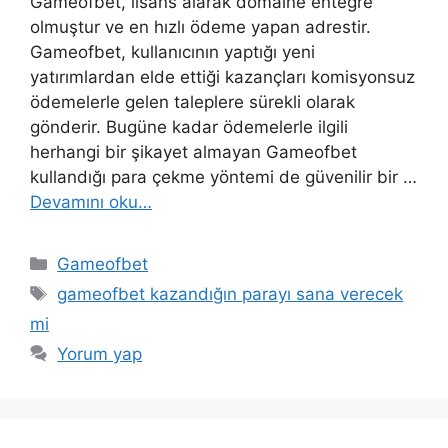
Gameofbet, lisans alarak domaine entegre
olmuştur ve en hızlı ödeme yapan adrestir.
Gameofbet, kullanıcının yaptığı yeni
yatırımlardan elde ettiği kazançları komisyonsuz
ödemelerle gelen taleplere sürekli olarak
gönderir. Bugüne kadar ödemelerle ilgili
herhangi bir şikayet almayan Gameofbet
kullandığı para çekme yöntemi de güvenilir bir …
Devamını oku…
Kategoriler
Gameofbet
Etiketler
gameofbet kazandığın parayı sana verecek
mi
Yorum yap