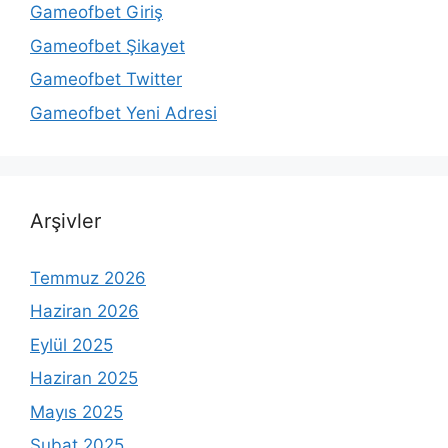
Gameofbet Giriş
Gameofbet Şikayet
Gameofbet Twitter
Gameofbet Yeni Adresi
Arşivler
Temmuz 2026
Haziran 2026
Eylül 2025
Haziran 2025
Mayıs 2025
Şubat 2025