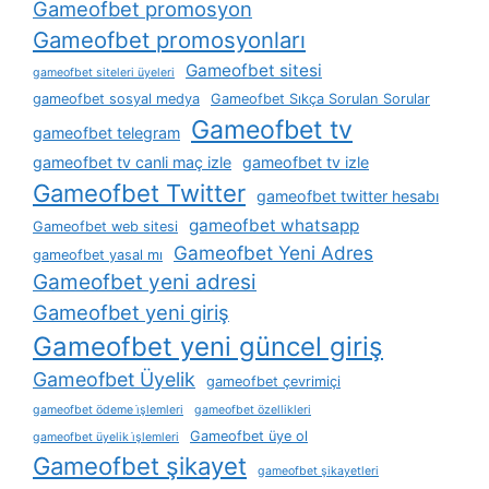
Gameofbet promosyon
Gameofbet promosyonları
Gameofbet sitesi
gameofbet siteleri üyeleri
gameofbet sosyal medya
Gameofbet Sıkça Sorulan Sorular
Gameofbet tv
gameofbet telegram
gameofbet tv canli maç izle
gameofbet tv izle
Gameofbet Twitter
gameofbet twitter hesabı
gameofbet whatsapp
Gameofbet web sitesi
Gameofbet Yeni Adres
gameofbet yasal mı
Gameofbet yeni adresi
Gameofbet yeni giriş
Gameofbet yeni güncel giriş
Gameofbet Üyelik
gameofbet çevrimiçi
gameofbet ödeme i̇şlemleri
gameofbet özellikleri
Gameofbet üye ol
gameofbet üyelik i̇şlemleri
Gameofbet şikayet
gameofbet şikayetleri