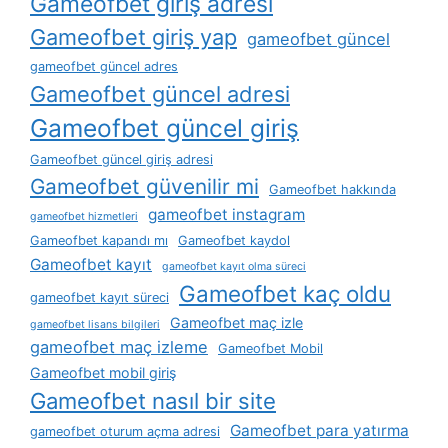
Gameofbet giriş adresi
Gameofbet giriş yap
gameofbet güncel
gameofbet güncel adres
Gameofbet güncel adresi
Gameofbet güncel giriş
Gameofbet güncel giriş adresi
Gameofbet güvenilir mi
Gameofbet hakkında
gameofbet instagram
gameofbet hizmetleri
Gameofbet kapandı mı
Gameofbet kaydol
Gameofbet kayıt
gameofbet kayıt olma süreci
Gameofbet kaç oldu
gameofbet kayıt süreci
Gameofbet maç izle
gameofbet lisans bilgileri
gameofbet maç izleme
Gameofbet Mobil
Gameofbet mobil giriş
Gameofbet nasıl bir site
Gameofbet para yatırma
gameofbet oturum açma adresi