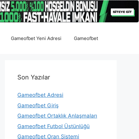
Gameofbet Yeni Adresi
Gameofbet
Son Yazılar
Gameofbet Adresi
Gameofbet Giriş
Gameofbet Ortaklık Anlaşmaları
Gameofbet Futbol Üstünlüğü
Gameofbet Oran Sistemi