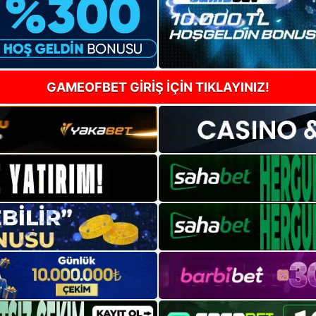
GAMEOFBET GİRİŞ İÇİN TIKLAYINIZ!