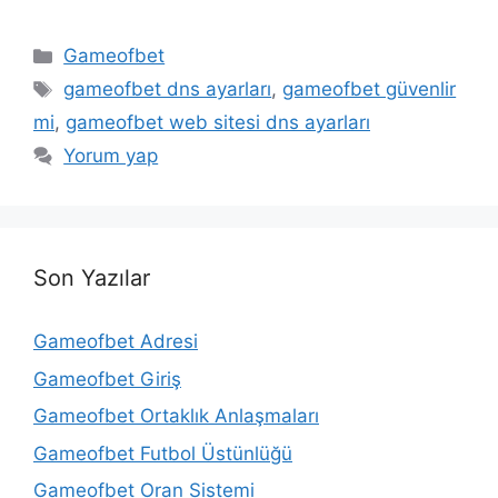
Kategoriler
Gameofbet
Etiketler
gameofbet dns ayarları
,
gameofbet güvenlir
mi
,
gameofbet web sitesi dns ayarları
Yorum yap
Son Yazılar
Gameofbet Adresi
Gameofbet Giriş
Gameofbet Ortaklık Anlaşmaları
Gameofbet Futbol Üstünlüğü
Gameofbet Oran Sistemi