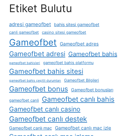
Etiket Bulutu
adresi gameofbet
bahis sitesi gameofbet
canli gameofbet
casino sitesi gameofbet
Gameofbet
Gameofbet adres
Gameofbet adresi
Gameofbet bahis
gameofbet bahis platformu
gameofbet bahisleri
Gameofbet bahis sitesi
Gameofbet Bilgileri
gameofbet bahis çeşitli durumları
Gameofbet bonus
Gameofbet bonusları
Gameofbet canlı bahis
gameofbet canli
Gameofbet canlı casino
Gameofbet canlı destek
Gameofbet canlı maç izle
Gameofbet canlı maç