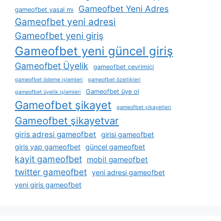
Gameofbet Yeni Adres
gameofbet yasal mı
Gameofbet yeni adresi
Gameofbet yeni giriş
Gameofbet yeni güncel giriş
Gameofbet Üyelik
gameofbet çevrimiçi
gameofbet ödeme i̇şlemleri
gameofbet özellikleri
Gameofbet üye ol
gameofbet üyelik i̇şlemleri
Gameofbet şikayet
gameofbet şikayetleri
Gameofbet şikayetvar
giris adresi gameofbet
girisi gameofbet
giris yap gameofbet
güncel gameofbet
kayit gameofbet
mobil gameofbet
twitter gameofbet
yeni adresi gameofbet
yeni giris gameofbet