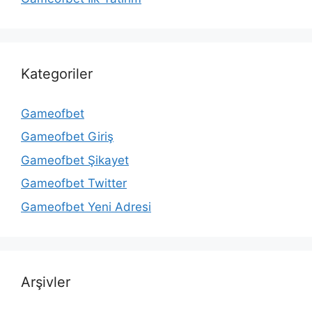
Kategoriler
Gameofbet
Gameofbet Giriş
Gameofbet Şikayet
Gameofbet Twitter
Gameofbet Yeni Adresi
Arşivler