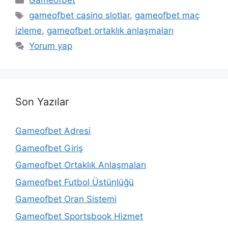
Gameofbet
Etiketler
gameofbet casino slotlar
,
gameofbet maç
izleme
,
gameofbet ortaklık anlaşmaları
Yorum yap
Son Yazılar
Gameofbet Adresi
Gameofbet Giriş
Gameofbet Ortaklık Anlaşmaları
Gameofbet Futbol Üstünlüğü
Gameofbet Oran Sistemi
Gameofbet Sportsbook Hizmet