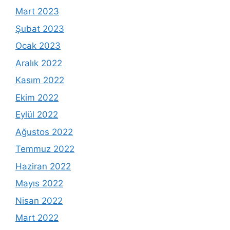
Mart 2023
Şubat 2023
Ocak 2023
Aralık 2022
Kasım 2022
Ekim 2022
Eylül 2022
Ağustos 2022
Temmuz 2022
Haziran 2022
Mayıs 2022
Nisan 2022
Mart 2022