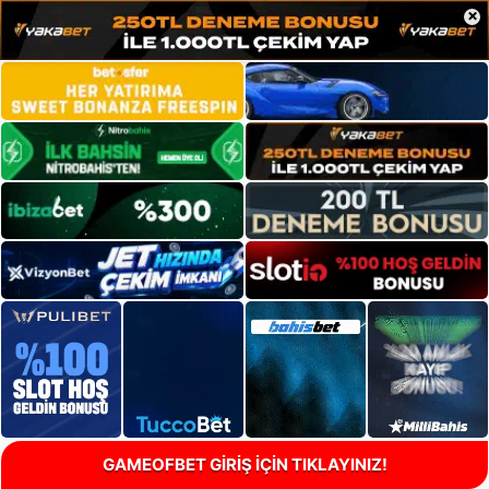
×
GAMEOFBET GİRİŞ İÇİN TIKLAYINIZ!