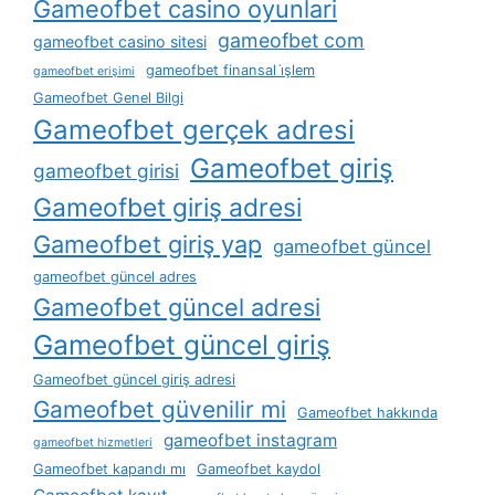
Gameofbet casino oyunlari
gameofbet com
gameofbet casino sitesi
gameofbet finansal i̇şlem
gameofbet erişimi
Gameofbet Genel Bilgi
Gameofbet gerçek adresi
Gameofbet giriş
gameofbet girisi
Gameofbet giriş adresi
Gameofbet giriş yap
gameofbet güncel
gameofbet güncel adres
Gameofbet güncel adresi
Gameofbet güncel giriş
Gameofbet güncel giriş adresi
Gameofbet güvenilir mi
Gameofbet hakkında
gameofbet instagram
gameofbet hizmetleri
Gameofbet kapandı mı
Gameofbet kaydol