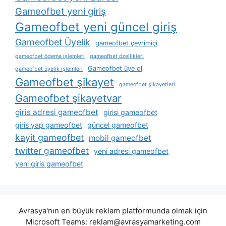
Gameofbet yeni giriş
Gameofbet yeni güncel giriş
Gameofbet Üyelik
gameofbet çevrimiçi
gameofbet ödeme i̇şlemleri
gameofbet özellikleri
Gameofbet üye ol
gameofbet üyelik i̇şlemleri
Gameofbet şikayet
gameofbet şikayetleri
Gameofbet şikayetvar
giris adresi gameofbet
girisi gameofbet
giris yap gameofbet
güncel gameofbet
kayit gameofbet
mobil gameofbet
twitter gameofbet
yeni adresi gameofbet
yeni giris gameofbet
Avrasya'nın en büyük reklam platformunda olmak için
Microsoft Teams:
reklam@avrasyamarketing.com