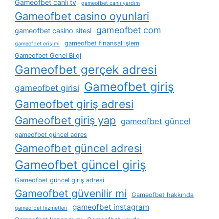
Gameofbet canlı tv
gameofbet canlı yardım
Gameofbet casino oyunlari
gameofbet com
gameofbet casino sitesi
gameofbet finansal i̇şlem
gameofbet erişimi
Gameofbet Genel Bilgi
Gameofbet gerçek adresi
Gameofbet giriş
gameofbet girisi
Gameofbet giriş adresi
Gameofbet giriş yap
gameofbet güncel
gameofbet güncel adres
Gameofbet güncel adresi
Gameofbet güncel giriş
Gameofbet güncel giriş adresi
Gameofbet güvenilir mi
Gameofbet hakkında
gameofbet instagram
gameofbet hizmetleri