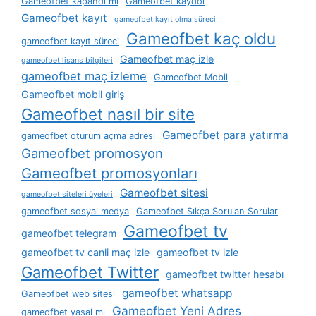
Gameofbet kapandı mı
Gameofbet kaydol
Gameofbet kayıt
gameofbet kayıt olma süreci
Gameofbet kaç oldu
gameofbet kayıt süreci
Gameofbet maç izle
gameofbet lisans bilgileri
gameofbet maç izleme
Gameofbet Mobil
Gameofbet mobil giriş
Gameofbet nasıl bir site
Gameofbet para yatırma
gameofbet oturum açma adresi
Gameofbet promosyon
Gameofbet promosyonları
Gameofbet sitesi
gameofbet siteleri üyeleri
gameofbet sosyal medya
Gameofbet Sıkça Sorulan Sorular
Gameofbet tv
gameofbet telegram
gameofbet tv canli maç izle
gameofbet tv izle
Gameofbet Twitter
gameofbet twitter hesabı
gameofbet whatsapp
Gameofbet web sitesi
Gameofbet Yeni Adres
gameofbet yasal mı