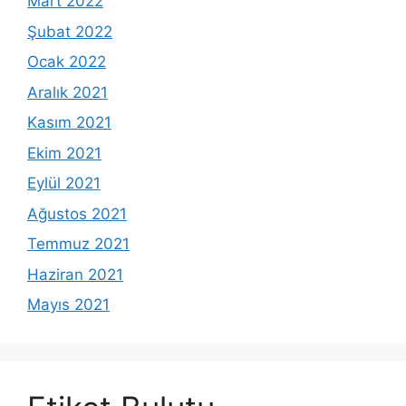
Mart 2022
Şubat 2022
Ocak 2022
Aralık 2021
Kasım 2021
Ekim 2021
Eylül 2021
Ağustos 2021
Temmuz 2021
Haziran 2021
Mayıs 2021