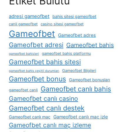
Etiket Bulutu
adresi gameofbet
bahis sitesi gameofbet
canli gameofbet
casino sitesi gameofbet
Gameofbet
Gameofbet adres
Gameofbet adresi
Gameofbet bahis
gameofbet bahis platformu
gameofbet bahisleri
Gameofbet bahis sitesi
Gameofbet Bilgileri
gameofbet bahis çeşitli durumları
Gameofbet bonus
Gameofbet bonusları
Gameofbet canlı bahis
gameofbet canli
Gameofbet canlı casino
Gameofbet canlı destek
Gameofbet canlı maç izle
Gameofbet canlı maç
Gameofbet canlı maç izleme