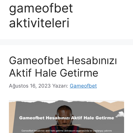
gameofbet
aktiviteleri
Gameofbet Hesabınızı
Aktif Hale Getirme
Ağustos 16, 2023
Yazarı:
Gameofbet