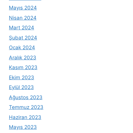
Mayıs 2024
Nisan 2024
Mart 2024
Şubat 2024
Ocak 2024
Aralık 2023
Kasım 2023
Ekim 2023
Eylül 2023
Ağustos 2023
Temmuz 2023
Haziran 2023
Mayıs 2023