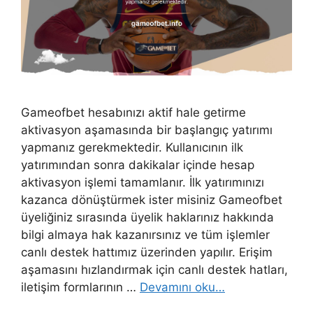
Gameofbet hesabınızı aktif hale getirme
aktivasyon aşamasında bir başlangıç ​​yatırımı
yapmanız gerekmektedir. Kullanıcının ilk
yatırımından sonra dakikalar içinde hesap
aktivasyon işlemi tamamlanır. İlk yatırımınızı
kazanca dönüştürmek ister misiniz Gameofbet
üyeliğiniz sırasında üyelik haklarınız hakkında
bilgi almaya hak kazanırsınız ve tüm işlemler
canlı destek hattımız üzerinden yapılır. Erişim
aşamasını hızlandırmak için canlı destek hatları,
iletişim formlarının …
Devamını oku…