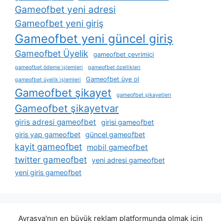
Gameofbet yeni adresi
Gameofbet yeni giriş
Gameofbet yeni güncel giriş
Gameofbet Üyelik
gameofbet çevrimiçi
gameofbet ödeme i̇şlemleri
gameofbet özellikleri
Gameofbet üye ol
gameofbet üyelik i̇şlemleri
Gameofbet şikayet
gameofbet şikayetleri
Gameofbet şikayetvar
giris adresi gameofbet
girisi gameofbet
giris yap gameofbet
güncel gameofbet
kayit gameofbet
mobil gameofbet
twitter gameofbet
yeni adresi gameofbet
yeni giris gameofbet
Avrasya'nın en büyük reklam platformunda olmak için