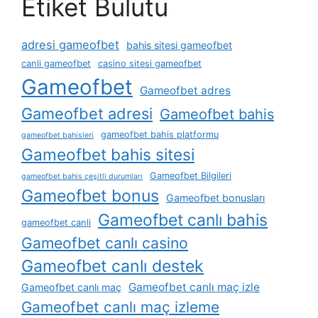
Etiket Bulutu
adresi gameofbet
bahis sitesi gameofbet
canli gameofbet
casino sitesi gameofbet
Gameofbet
Gameofbet adres
Gameofbet adresi
Gameofbet bahis
gameofbet bahis platformu
gameofbet bahisleri
Gameofbet bahis sitesi
Gameofbet Bilgileri
gameofbet bahis çeşitli durumları
Gameofbet bonus
Gameofbet bonusları
Gameofbet canlı bahis
gameofbet canli
Gameofbet canlı casino
Gameofbet canlı destek
Gameofbet canlı maç izle
Gameofbet canlı maç
Gameofbet canlı maç izleme