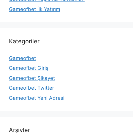
Gameofbet İlk Yatırım
Kategoriler
Gameofbet
Gameofbet Giriş
Gameofbet Şikayet
Gameofbet Twitter
Gameofbet Yeni Adresi
Arşivler