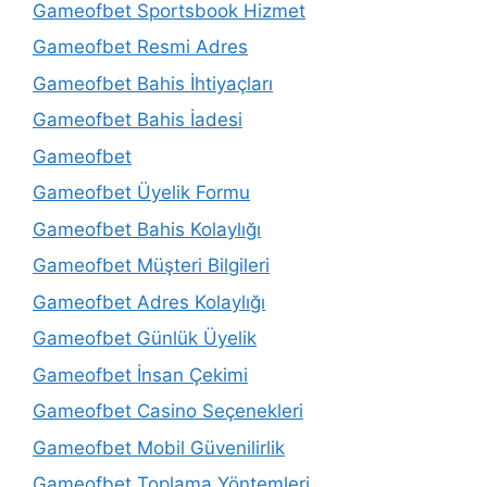
Gameofbet Sportsbook Hizmet
Gameofbet Resmi Adres
Gameofbet Bahis İhtiyaçları
Gameofbet Bahis İadesi
Gameofbet
Gameofbet Üyelik Formu
Gameofbet Bahis Kolaylığı
Gameofbet Müşteri Bilgileri
Gameofbet Adres Kolaylığı
Gameofbet Günlük Üyelik
Gameofbet İnsan Çekimi
Gameofbet Casino Seçenekleri
Gameofbet Mobil Güvenilirlik
Gameofbet Toplama Yöntemleri