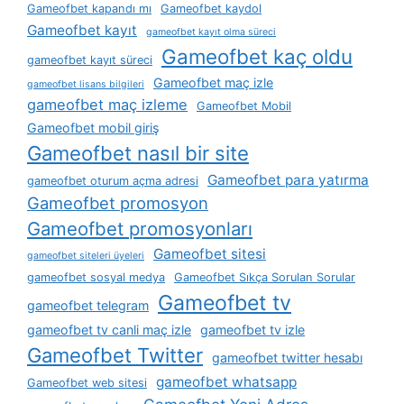
Gameofbet kapandı mı
Gameofbet kaydol
Gameofbet kayıt
gameofbet kayıt olma süreci
Gameofbet kaç oldu
gameofbet kayıt süreci
Gameofbet maç izle
gameofbet lisans bilgileri
gameofbet maç izleme
Gameofbet Mobil
Gameofbet mobil giriş
Gameofbet nasıl bir site
Gameofbet para yatırma
gameofbet oturum açma adresi
Gameofbet promosyon
Gameofbet promosyonları
Gameofbet sitesi
gameofbet siteleri üyeleri
gameofbet sosyal medya
Gameofbet Sıkça Sorulan Sorular
Gameofbet tv
gameofbet telegram
gameofbet tv canli maç izle
gameofbet tv izle
Gameofbet Twitter
gameofbet twitter hesabı
gameofbet whatsapp
Gameofbet web sitesi