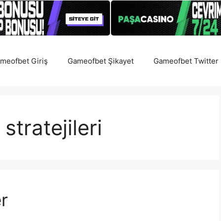
meofbet Giriş
Gameofbet Şikayet
Gameofbet Twitter
tratejileri
r