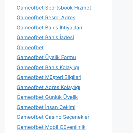
Gameofbet Sportsbook Hizmet
Gameofbet Resmi Adres
Gameofbet Bahis İhtiyaçları
Gameofbet Bahis İadesi
Gameofbet
Gameofbet Üyelik Formu
Gameofbet Bahis Kolaylığı
Gameofbet Müşteri Bilgileri
Gameofbet Adres Kolaylığı
Gameofbet Günlük Üyelik
Gameofbet İnsan Çekimi
Gameofbet Casino Seçenekleri
Gameofbet Mobil Güvenilirlik