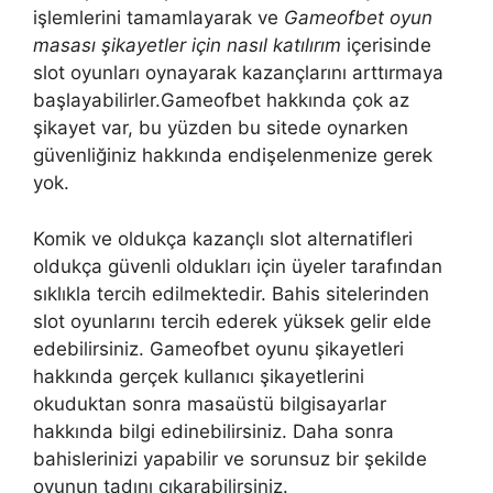
işlemlerini tamamlayarak ve
Gameofbet oyun
masası şikayetler için nasıl katılırım
içerisinde
slot oyunları oynayarak kazançlarını arttırmaya
başlayabilirler.Gameofbet hakkında çok az
şikayet var, bu yüzden bu sitede oynarken
güvenliğiniz hakkında endişelenmenize gerek
yok.
Komik ve oldukça kazançlı slot alternatifleri
oldukça güvenli oldukları için üyeler tarafından
sıklıkla tercih edilmektedir. Bahis sitelerinden
slot oyunlarını tercih ederek yüksek gelir elde
edebilirsiniz. Gameofbet oyunu şikayetleri
hakkında gerçek kullanıcı şikayetlerini
okuduktan sonra masaüstü bilgisayarlar
hakkında bilgi edinebilirsiniz. Daha sonra
bahislerinizi yapabilir ve sorunsuz bir şekilde
oyunun tadını çıkarabilirsiniz.