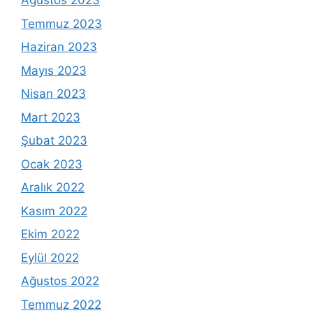
Ağustos 2023
Temmuz 2023
Haziran 2023
Mayıs 2023
Nisan 2023
Mart 2023
Şubat 2023
Ocak 2023
Aralık 2022
Kasım 2022
Ekim 2022
Eylül 2022
Ağustos 2022
Temmuz 2022