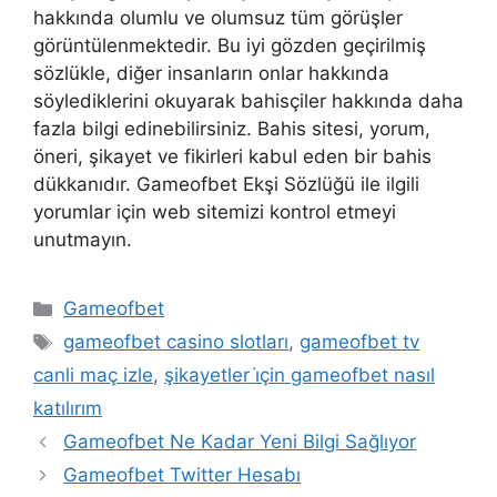
hakkında olumlu ve olumsuz tüm görüşler
görüntülenmektedir. Bu iyi gözden geçirilmiş
sözlükle, diğer insanların onlar hakkında
söylediklerini okuyarak bahisçiler hakkında daha
fazla bilgi edinebilirsiniz. Bahis sitesi, yorum,
öneri, şikayet ve fikirleri kabul eden bir bahis
dükkanıdır. Gameofbet Ekşi Sözlüğü ile ilgili
yorumlar için web sitemizi kontrol etmeyi
unutmayın.
Kategoriler
Gameofbet
Etiketler
gameofbet casino slotları
,
gameofbet tv
canli maç izle
,
şikayetler i̇çin gameofbet nasıl
katılırım
Gameofbet Ne Kadar Yeni Bilgi Sağlıyor
Gameofbet Twitter Hesabı