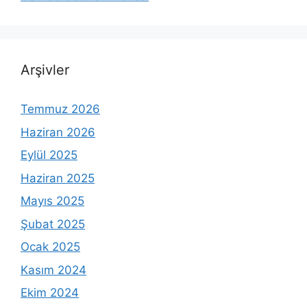
Arşivler
Temmuz 2026
Haziran 2026
Eylül 2025
Haziran 2025
Mayıs 2025
Şubat 2025
Ocak 2025
Kasım 2024
Ekim 2024