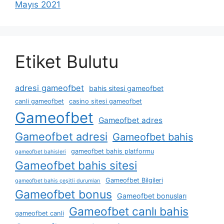
Mayıs 2021
Etiket Bulutu
adresi gameofbet
bahis sitesi gameofbet
canli gameofbet
casino sitesi gameofbet
Gameofbet
Gameofbet adres
Gameofbet adresi
Gameofbet bahis
gameofbet bahis platformu
gameofbet bahisleri
Gameofbet bahis sitesi
Gameofbet Bilgileri
gameofbet bahis çeşitli durumları
Gameofbet bonus
Gameofbet bonusları
Gameofbet canlı bahis
gameofbet canli