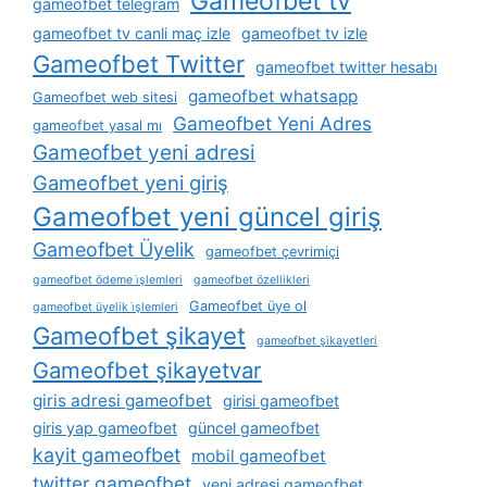
Gameofbet tv
gameofbet telegram
gameofbet tv canli maç izle
gameofbet tv izle
Gameofbet Twitter
gameofbet twitter hesabı
gameofbet whatsapp
Gameofbet web sitesi
Gameofbet Yeni Adres
gameofbet yasal mı
Gameofbet yeni adresi
Gameofbet yeni giriş
Gameofbet yeni güncel giriş
Gameofbet Üyelik
gameofbet çevrimiçi
gameofbet ödeme i̇şlemleri
gameofbet özellikleri
Gameofbet üye ol
gameofbet üyelik i̇şlemleri
Gameofbet şikayet
gameofbet şikayetleri
Gameofbet şikayetvar
giris adresi gameofbet
girisi gameofbet
giris yap gameofbet
güncel gameofbet
kayit gameofbet
mobil gameofbet
twitter gameofbet
yeni adresi gameofbet