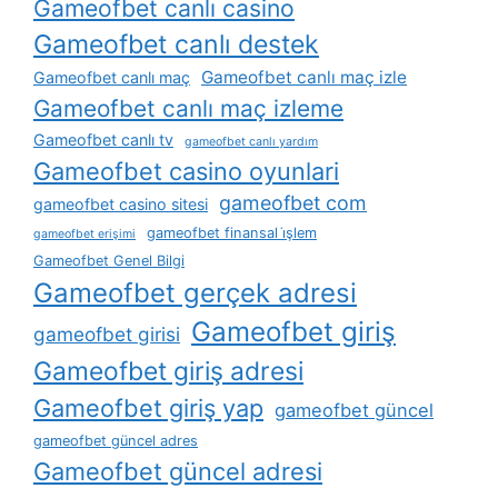
Gameofbet canlı casino
Gameofbet canlı destek
Gameofbet canlı maç izle
Gameofbet canlı maç
Gameofbet canlı maç izleme
Gameofbet canlı tv
gameofbet canlı yardım
Gameofbet casino oyunlari
gameofbet com
gameofbet casino sitesi
gameofbet finansal i̇şlem
gameofbet erişimi
Gameofbet Genel Bilgi
Gameofbet gerçek adresi
Gameofbet giriş
gameofbet girisi
Gameofbet giriş adresi
Gameofbet giriş yap
gameofbet güncel
gameofbet güncel adres
Gameofbet güncel adresi