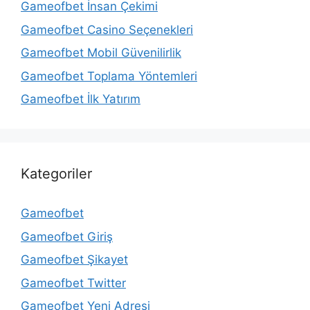
Gameofbet İnsan Çekimi
Gameofbet Casino Seçenekleri
Gameofbet Mobil Güvenilirlik
Gameofbet Toplama Yöntemleri
Gameofbet İlk Yatırım
Kategoriler
Gameofbet
Gameofbet Giriş
Gameofbet Şikayet
Gameofbet Twitter
Gameofbet Yeni Adresi