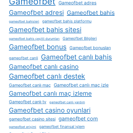
Gameofbet
Gameofbet adres
Gameofbet adresi
Gameofbet bahis
gameofbet bahis platformu
gameofbet bahisleri
Gameofbet bahis sitesi
Gameofbet Bilgileri
gameofbet bahis çeşitli durumları
Gameofbet bonus
Gameofbet bonusları
Gameofbet canlı bahis
gameofbet canli
Gameofbet canlı casino
Gameofbet canlı destek
Gameofbet canlı maç izle
Gameofbet canlı maç
Gameofbet canlı maç izleme
Gameofbet canlı tv
gameofbet canlı yardım
Gameofbet casino oyunlari
gameofbet com
gameofbet casino sitesi
gameofbet finansal i̇şlem
gameofbet erişimi