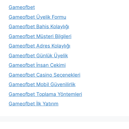
Gameofbet
Gameofbet Üyelik Formu
Gameofbet Bahis Kolaylığı
Gameofbet Müşteri Bilgileri
Gameofbet Adres Kolaylığı
Gameofbet Günlük Üyelik
Gameofbet İnsan Çekimi
Gameofbet Casino Seçenekleri
Gameofbet Mobil Güvenilirlik
Gameofbet Toplama Yöntemleri
Gameofbet İlk Yatırım