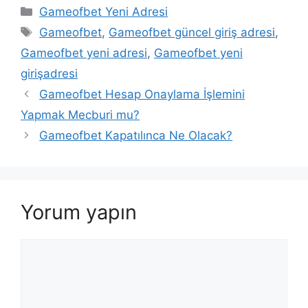
Kategoriler
Gameofbet Yeni Adresi
Etiketler
Gameofbet
,
Gameofbet güncel giriş adresi
,
Gameofbet yeni adresi
,
Gameofbet yeni
girişadresi
Gameofbet Hesap Onaylama İşlemini
Yapmak Mecburi mu?
Gameofbet Kapatılınca Ne Olacak?
Yorum yapın
Yorum