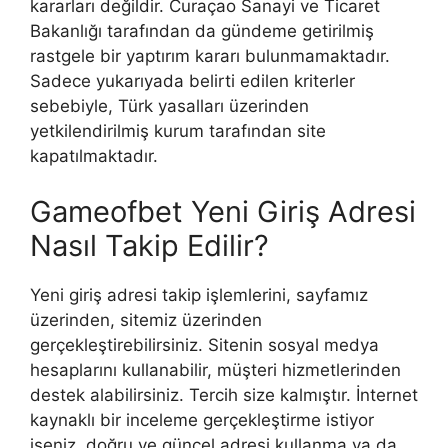
kararları değildir. Curaçao Sanayi ve Ticaret
Bakanlığı tarafından da gündeme getirilmiş
rastgele bir yaptırım kararı bulunmamaktadır.
Sadece yukarıyada belirti edilen kriterler
sebebiyle, Türk yasalları üzerinden
yetkilendirilmiş kurum tarafından site
kapatılmaktadır.
Gameofbet Yeni Giriş Adresi
Nasıl Takip Edilir?
Yeni giriş adresi takip işlemlerini, sayfamız
üzerinden, sitemiz üzerinden
gerçekleştirebilirsiniz. Sitenin sosyal medya
hesaplarını kullanabilir, müşteri hizmetlerinden
destek alabilirsiniz. Tercih size kalmıştır. İnternet
kaynaklı bir inceleme gerçekleştirme istiyor
iseniz, doğru ve güncel adresi kullanma ya da