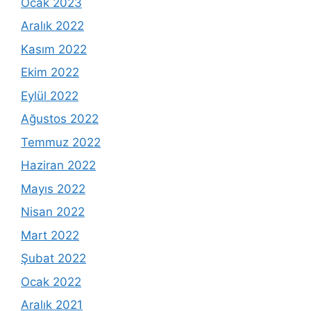
Ocak 2023
Aralık 2022
Kasım 2022
Ekim 2022
Eylül 2022
Ağustos 2022
Temmuz 2022
Haziran 2022
Mayıs 2022
Nisan 2022
Mart 2022
Şubat 2022
Ocak 2022
Aralık 2021