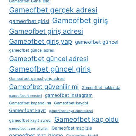
Gameofbet Genel Bilgi
Gameofbet gerçek adresi
Gameofbet giriş
gameofbet girisi
Gameofbet giriş adresi
Gameofbet giriş yap
gameofbet güncel
gameofbet güncel adres
Gameofbet güncel adresi
Gameofbet güncel giriş
Gameofbet güncel giriş adresi
Gameofbet güvenilir mi
Gameofbet hakkında
gameofbet instagram
gameofbet hizmetleri
Gameofbet kapandı mı
Gameofbet kaydol
Gameofbet kayıt
gameofbet kayıt olma süreci
Gameofbet kaç oldu
gameofbet kayıt süreci
Gameofbet maç izle
gameofbet lisans bilgileri
gameofbet maç izleme
Gameofbet Mobil