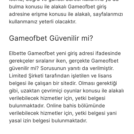
bulma konusu ile alakalı Gameofbet giriş
adresine erişme konusu ile alakalı, sayfalarımızı
kullanmanız yeterli olacaktır.
Gameofbet Güvenilir mi?
Elbette Gameofbet yeni giriş adresi ifadesinde
gerekçeler sıralanır iken, gerçekte Gameofbet
güvenilir mi? Sorusunun yanıtı da verilmiştir.
Limited Şirketi tarafından işletilen ve lisans
belgesi ile çalışan bir sitedir. Olması gerektiği
gibi, uzaktan çevrimiçi oyunlar konusu ile alakalı
verilebilecek hizmetler için, yetki belgesi
bulunmaktadır. Online bahis bölümünde
verilebilecek hizmetler için, yetki belgesi yani
yasal izin belgesi bulunmaktadır.