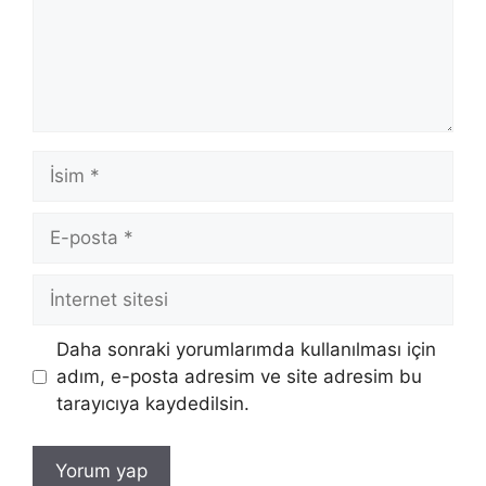
İsim
E-
posta
İnternet
sitesi
Daha sonraki yorumlarımda kullanılması için
adım, e-posta adresim ve site adresim bu
tarayıcıya kaydedilsin.