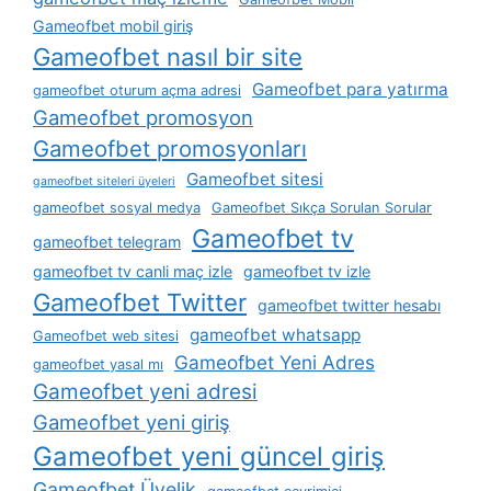
Gameofbet mobil giriş
Gameofbet nasıl bir site
Gameofbet para yatırma
gameofbet oturum açma adresi
Gameofbet promosyon
Gameofbet promosyonları
Gameofbet sitesi
gameofbet siteleri üyeleri
gameofbet sosyal medya
Gameofbet Sıkça Sorulan Sorular
Gameofbet tv
gameofbet telegram
gameofbet tv canli maç izle
gameofbet tv izle
Gameofbet Twitter
gameofbet twitter hesabı
gameofbet whatsapp
Gameofbet web sitesi
Gameofbet Yeni Adres
gameofbet yasal mı
Gameofbet yeni adresi
Gameofbet yeni giriş
Gameofbet yeni güncel giriş
Gameofbet Üyelik