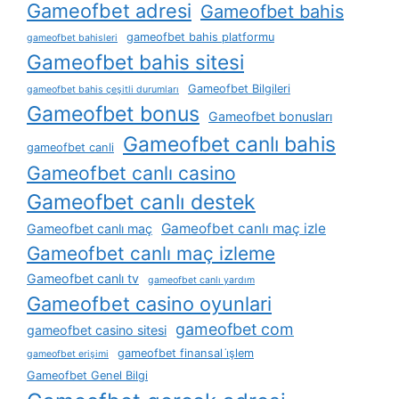
Gameofbet adresi
Gameofbet bahis
gameofbet bahis platformu
gameofbet bahisleri
Gameofbet bahis sitesi
Gameofbet Bilgileri
gameofbet bahis çeşitli durumları
Gameofbet bonus
Gameofbet bonusları
Gameofbet canlı bahis
gameofbet canli
Gameofbet canlı casino
Gameofbet canlı destek
Gameofbet canlı maç izle
Gameofbet canlı maç
Gameofbet canlı maç izleme
Gameofbet canlı tv
gameofbet canlı yardım
Gameofbet casino oyunlari
gameofbet com
gameofbet casino sitesi
gameofbet finansal i̇şlem
gameofbet erişimi
Gameofbet Genel Bilgi