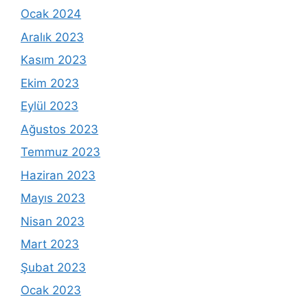
Ocak 2024
Aralık 2023
Kasım 2023
Ekim 2023
Eylül 2023
Ağustos 2023
Temmuz 2023
Haziran 2023
Mayıs 2023
Nisan 2023
Mart 2023
Şubat 2023
Ocak 2023