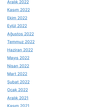
Aralık 2022
Kasım 2022
Ekim 2022
Eylül 2022
Ağustos 2022
Temmuz 2022
Haziran 2022
Mayıs 2022
Nisan 2022
Mart 2022
Şubat 2022
Ocak 2022
Aralık 2021
Kasım 2021