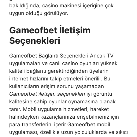
bakıldığında, casino makinesi içeriğine çok
uygun olduğu görülüyor.
Gameofbet İletişim
Seçenekleri
Gameofbet Bağlantı Seçenekleri Ancak TV
uygulamaları ve canlı casino oyunları yüksek
kaliteli bağlantı gerektirdiğinden üyelerin
internet hızlarını takip etmeleri önerilir. Bu,
kullanıcıların erişim sorunu yaşamadan
Gameofbet i̇letişim seçenekleri
iyi görüntü
kalitesine sahip oyunlar oynamasına olanak
tanır. Mobil uygulama hizmetleri, hareket
halindeyken kazançlarınıza erişebilmeniz için
para transferlerini içerir.Gameofbet mobil
uygulaması, özellikle uzun yolculuklarda ve sıkıcı