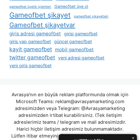
Gameofbet üye ol
gameofbet üyelik i̇şlemleri
Gameofbet şikayet
gameofbet şikayetleri
Gameofbet şikayetvar
giris adresi gameofbet
girisi gameofbet
giris yap gameofbet
güncel gameofbet
kayit gameofbet
mobil gameofbet
twitter gameofbet
yeni adresi gameofbet
yeni giris gameofbet
Avrasya'nın en büyük reklam platformunda olmak için
Microsoft Teams:
reklam@avrasyamarketing.com
adresimizden veya Telegram: @Avrasyamarketing
adresimizden irtibat kurabilirsiniz. (Tek iletişim
adreslerimiz teams / telegram ve mail adresimizdir.
Harici hiçbir iletişim adresimiz bulunmamaktadır.
Lütfen itibar etmeyiniz.) Türkiye yasalarına göre 7258