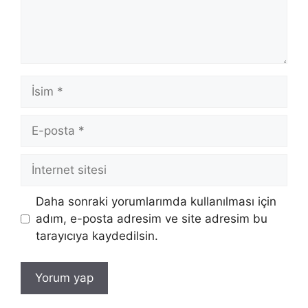
İsim
E-
posta
İnternet
sitesi
Daha sonraki yorumlarımda kullanılması için
adım, e-posta adresim ve site adresim bu
tarayıcıya kaydedilsin.