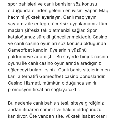
spor bahisleri ve canlı bahisler söz konusu
olduğunda elinden gelenin en iyisini yapar. Maç
hacmini yüksek ayarlayın. Canlı maç yayını
sayfamız ile entegre ücretsiz uygulamamız tüm
maçları şifresiz takip etmenizi sağlar. Spor
kataloğumuz sürekli güncellenmektedir. Casino
ve canlı casino oyunları söz konusu olduğunda
Gameofbet kendini üyelerinin yüzünü
güldürmeye adamıştır. Bu sayede birçok casino
oyunu ile canlı casino oyunlarında aradığınız
eğlenceyi bulabilirsiniz. Canlı bahis sitelerinin en
karlı alternatifi Gameofbet casino bonuslarıdır.
Casino Hizmeti, mümkün olduğunca sınırlı
promosyon fırsatları sağlayacaktır.
Bu nedenle canlı bahis sitesi, siteye girdiğiniz
andan itibaren cömert ve hakim olduğunuzu
kanıtlıyor. Öte yandan site, yüksek isabet oranı