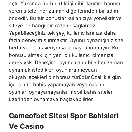
açtı. Yukarıda da belirtildiği gibi, tanıtım bonusu
veren siteler her zaman diğerlerinden bir adım
öndedir. Bu tür bonuslar kullanıcıya yöneliktir ve
siteye herhangi bir kazanç sağlamaz.
Yapabileceğiniz tek şey, kullanıcılarınıza daha
fazla deneyim sunmaktır. Oyunu oynadığınız site
bedava bonus veriyorsa almayı unutmayın. Bu
bonusu almak için yeni bir kullanıcı olmanıza
gerek yok. Deneyimli oyuncuların bile her zaman
oynamak istedikleri oyunlara meydan
okuyabilecekleri bir bonus türüdür.Özellikle gün
içerisinde bahis yapamayan veya casino
oyunları oynayamayanlar mobil bahis siteleri
üzerinden oynamaya başlayabilirler.
Gameofbet Sitesi Spor Bahisleri
Ve Casino