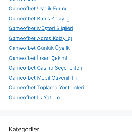
Gameofbet Üyelik Formu
Gameofbet Bahis Kolaylığı
Gameofbet Müşteri Bilgileri
Gameofbet Adres Kolaylığı
Gameofbet Günlük Üyelik
Gameofbet İnsan Çekimi
Gameofbet Casino Seçenekleri
Gameofbet Mobil Güvenilirlik
Gameofbet Toplama Yöntemleri
Gameofbet İlk Yatırım
Kategoriler