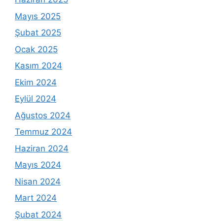
Mayıs 2025
Şubat 2025
Ocak 2025
Kasım 2024
Ekim 2024
Eylül 2024
Ağustos 2024
Temmuz 2024
Haziran 2024
Mayıs 2024
Nisan 2024
Mart 2024
Şubat 2024