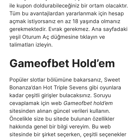
ile kupon doldurabileceğiniz bir ortam olacaktır.
Tüm bu avantajlardan yararlanmak için hesap
açmak istiyorsanız en az 18 yaşında olmanız
gerekmektedir. Evrak gerekmez. Ana sayfadaki
yeşil Oturum Aç düğmesine tıklayın ve
talimatları izleyin.
Gameofbet Hold’em
Popüler slotlar bölümüne bakarsanız, Sweet
Bonanza’dan Hot Triple Sevens gibi oyunlara
kadar çeşitli girişler bulacaksınız. Soruyu
cevaplamak için web
Gameofbet hold’em
sitesinden alınan güncel verileri kullanın.
Öncelikle size bu sitede bulunan özellikler
hakkında genel bir bilgi vereyim. Bu web
sitesinde bir şirket seçerken, çeşitli seçenekler