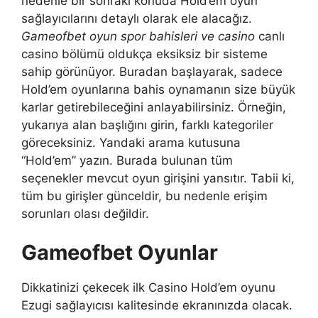
nedenle bir sonraki konuda Hold’em oyun
sağlayıcılarını detaylı olarak ele alacağız.
Gameofbet oyun spor bahisleri ve casino
canlı
casino bölümü oldukça eksiksiz bir sisteme
sahip görünüyor. Buradan başlayarak, sadece
Hold’em oyunlarına bahis oynamanın size büyük
karlar getirebileceğini anlayabilirsiniz. Örneğin,
yukarıya alan başlığını girin, farklı kategoriler
göreceksiniz. Yandaki arama kutusuna
“Hold’em” yazın. Burada bulunan tüm
seçenekler mevcut oyun girişini yansıtır. Tabii ki,
tüm bu girişler günceldir, bu nedenle erişim
sorunları olası değildir.
Gameofbet Oyunlar
Dikkatinizi çekecek ilk Casino Hold’em oyunu
Ezugi sağlayıcısı kalitesinde ekranınızda olacak.