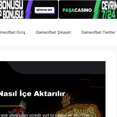
meofbet Giriş
Gameofbet Şikayet
Gameofbet Twitter