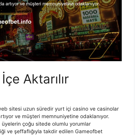
çe Aktarılır
b sitesi uzun süredir yurt içi casino ve casinolar
 artıyor ve müşteri memnuniyetine odaklanıyor.
e üyelerin çoğu sitede olumlu yorumlar
liği ve şeffaflığıyla takdir edilen Gameofbet