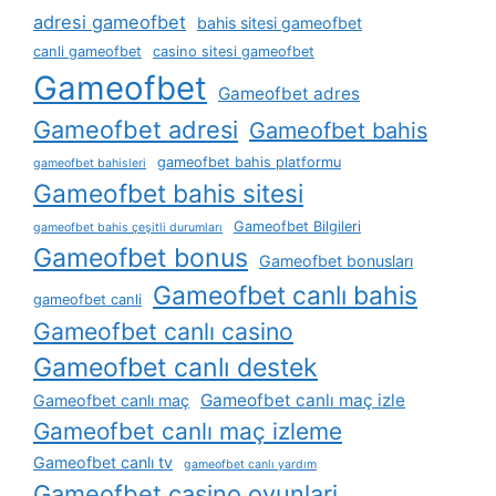
adresi gameofbet
bahis sitesi gameofbet
canli gameofbet
casino sitesi gameofbet
Gameofbet
Gameofbet adres
Gameofbet adresi
Gameofbet bahis
gameofbet bahis platformu
gameofbet bahisleri
Gameofbet bahis sitesi
Gameofbet Bilgileri
gameofbet bahis çeşitli durumları
Gameofbet bonus
Gameofbet bonusları
Gameofbet canlı bahis
gameofbet canli
Gameofbet canlı casino
Gameofbet canlı destek
Gameofbet canlı maç izle
Gameofbet canlı maç
Gameofbet canlı maç izleme
Gameofbet canlı tv
gameofbet canlı yardım
Gameofbet casino oyunlari