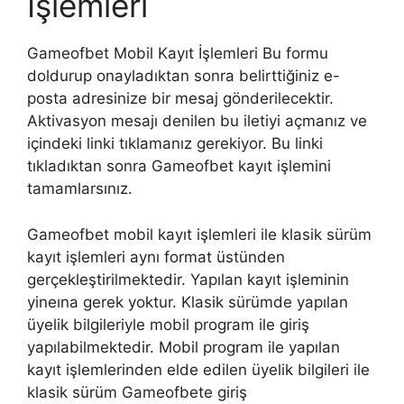
İşlemleri
Gameofbet Mobil Kayıt İşlemleri Bu formu
doldurup onayladıktan sonra belirttiğiniz e-
posta adresinize bir mesaj gönderilecektir.
Aktivasyon mesajı denilen bu iletiyi açmanız ve
içindeki linki tıklamanız gerekiyor. Bu linki
tıkladıktan sonra Gameofbet kayıt işlemini
tamamlarsınız.
Gameofbet mobil kayıt işlemleri ile klasik sürüm
kayıt işlemleri aynı format üstünden
gerçekleştirilmektedir. Yapılan kayıt işleminin
yineına gerek yoktur. Klasik sürümde yapılan
üyelik bilgileriyle mobil program ile giriş
yapılabilmektedir. Mobil program ile yapılan
kayıt işlemlerinden elde edilen üyelik bilgileri ile
klasik sürüm Gameofbete giriş