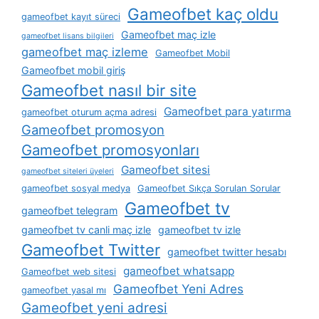
Gameofbet kaç oldu
gameofbet kayıt süreci
Gameofbet maç izle
gameofbet lisans bilgileri
gameofbet maç izleme
Gameofbet Mobil
Gameofbet mobil giriş
Gameofbet nasıl bir site
Gameofbet para yatırma
gameofbet oturum açma adresi
Gameofbet promosyon
Gameofbet promosyonları
Gameofbet sitesi
gameofbet siteleri üyeleri
gameofbet sosyal medya
Gameofbet Sıkça Sorulan Sorular
Gameofbet tv
gameofbet telegram
gameofbet tv canli maç izle
gameofbet tv izle
Gameofbet Twitter
gameofbet twitter hesabı
gameofbet whatsapp
Gameofbet web sitesi
Gameofbet Yeni Adres
gameofbet yasal mı
Gameofbet yeni adresi