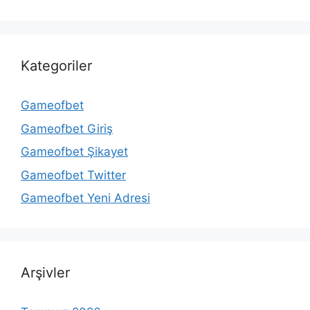
Kategoriler
Gameofbet
Gameofbet Giriş
Gameofbet Şikayet
Gameofbet Twitter
Gameofbet Yeni Adresi
Arşivler