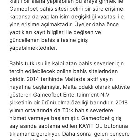
kısıtlı bir alana yapılabilen bu araya girmek ile
Gameofbet bahis sitesi belirli bir süre erişime
kapansa da yapılan isim değişikliği vasıtası ile
yine erişime açılmaktadır. Üyeler daha önce
yaptıkları kayıt bilgileri ile değişen ve
güncellenen bahis sitesine giriş
yapabilmektedirler.
Bahis tutkusu ile kalbi atan bahis severler için
tercih edilebilecek online bahis sitelerinden
biridir. 2014 tarihinde Malta’da aktif yayın
hayatına başlamıştır. Malta odaklı olarak aktivite
gösteren Gameofbet Entertainment N.V
şirketinin bir ürünü olma özelliği barındırır. 2018
yılının ortalarında da Türk bahis severlere
hizmet vermeye başlamıştır. Gameofbet giriş
sayfasında saptama edilen KAYIT OL butonuna
tıklamanız gerekiyor. Daha sonra gelen pencere