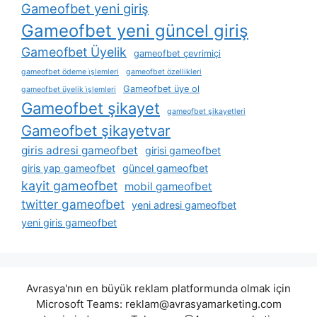
Gameofbet yeni giriş
Gameofbet yeni güncel giriş
Gameofbet Üyelik
gameofbet çevrimiçi
gameofbet ödeme i̇şlemleri
gameofbet özellikleri
Gameofbet üye ol
gameofbet üyelik i̇şlemleri
Gameofbet şikayet
gameofbet şikayetleri
Gameofbet şikayetvar
giris adresi gameofbet
girisi gameofbet
giris yap gameofbet
güncel gameofbet
kayit gameofbet
mobil gameofbet
twitter gameofbet
yeni adresi gameofbet
yeni giris gameofbet
Avrasya'nın en büyük reklam platformunda olmak için
Microsoft Teams:
reklam@avrasyamarketing.com