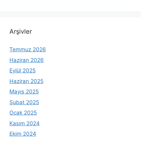
Arşivler
Temmuz 2026
Haziran 2026
Eylül 2025
Haziran 2025
Mayıs 2025
Şubat 2025
Ocak 2025
Kasım 2024
Ekim 2024