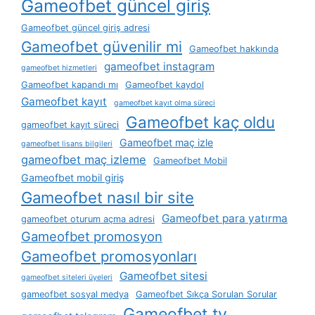
Gameofbet güncel giriş
Gameofbet güncel giriş adresi
Gameofbet güvenilir mi
Gameofbet hakkında
gameofbet instagram
gameofbet hizmetleri
Gameofbet kapandı mı
Gameofbet kaydol
Gameofbet kayıt
gameofbet kayıt olma süreci
Gameofbet kaç oldu
gameofbet kayıt süreci
Gameofbet maç izle
gameofbet lisans bilgileri
gameofbet maç izleme
Gameofbet Mobil
Gameofbet mobil giriş
Gameofbet nasıl bir site
Gameofbet para yatırma
gameofbet oturum açma adresi
Gameofbet promosyon
Gameofbet promosyonları
Gameofbet sitesi
gameofbet siteleri üyeleri
gameofbet sosyal medya
Gameofbet Sıkça Sorulan Sorular
Gameofbet tv