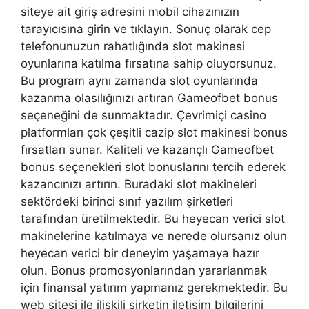
siteye ait giriş adresini mobil cihazınızın
tarayıcısına girin ve tıklayın. Sonuç olarak cep
telefonunuzun rahatlığında slot makinesi
oyunlarına katılma fırsatına sahip oluyorsunuz.
Bu program aynı zamanda slot oyunlarında
kazanma olasılığınızı artıran Gameofbet bonus
seçeneğini de sunmaktadır. Çevrimiçi casino
platformları çok çeşitli cazip slot makinesi bonus
fırsatları sunar. Kaliteli ve kazançlı Gameofbet
bonus seçenekleri slot bonuslarını tercih ederek
kazancınızı artırın. Buradaki slot makineleri
sektördeki birinci sınıf yazılım şirketleri
tarafından üretilmektedir. Bu heyecan verici slot
makinelerine katılmaya ve nerede olursanız olun
heyecan verici bir deneyim yaşamaya hazır
olun. Bonus promosyonlarından yararlanmak
için finansal yatırım yapmanız gerekmektedir. Bu
web sitesi ile ilişkili şirketin iletişim bilgilerini