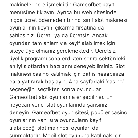
makinelerine erişmek için Gameofbet kayıt
menüsüne tıklayın. Ayrıca bu web sitesinde
hiçbir ücret ödemeden birinci sınıf slot makinesi
oyunlarının keyfini çıkarma fırsatına da
sahipsiniz. Ücretli ya da ücretsiz. Ancak
oyundan tam anlamıyla keyif alabilmek için
siteye üye olmanız gerekmektedir. Ücretsiz
üyelik programı sona erdikten sonra sektördeki
en iyi slotlardan bazılarını deneyebilirsiniz. Slot
makinesi casino katılmak için bahis hesabınıza
para yatırarak başlayın. Ana sayfadaki ‘casino’
seçeneğini seçtikten sonra oyuncular
Gameofbet slot oyunlarına erişebilirler. En
heyecan verici slot oyunlarında şansınızı
deneyin. Gameofbet oyun sitesi, popüler casino
oyunlarının yanı sıra oyuncuların keyif
alabileceği slot makinesi oyunları da
sunmaktadır. Mobil slot oyununa katılmak için