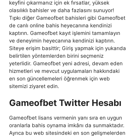
keyfini çıkarmanız için ek fırsatlar, yüksek
olasılıklı bahisler ve daha fazlasını sunuyor!
Tıpkı diğer Gameofbet bahisleri gibi Gameofbet
de canlı online bahis heyecanına kendinizi
kaptırın. Gameofbet kayıt işlemini tamamlayın
ve deneyimin heyecanına kendinizi kaptırın.
Siteye erişim basittir; Giriş yapmak için yukarıda
belirtilen yöntemlerden birini seçmeniz
yeterlidir. Gameofbet yeni adresi, devam eden
hizmetleri ve mevcut uygulamaları hakkındaki
en son güncellemeleri öğrenmek için web
sitemizi ziyaret edin.
Gameofbet Twitter Hesabı
Gameofbet lisans vermenin yanı sıra en uygun
oranlarla bahis oynama imkânı da sunmaktadır.
Ayrıca bu web sitesindeki en son gelişmelerden