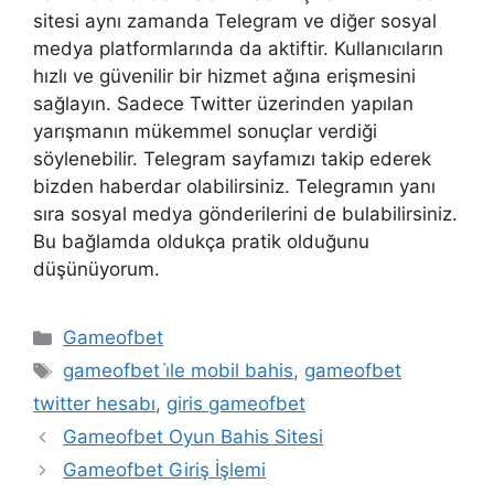
sitesi aynı zamanda Telegram ve diğer sosyal
medya platformlarında da aktiftir. Kullanıcıların
hızlı ve güvenilir bir hizmet ağına erişmesini
sağlayın. Sadece Twitter üzerinden yapılan
yarışmanın mükemmel sonuçlar verdiği
söylenebilir. Telegram sayfamızı takip ederek
bizden haberdar olabilirsiniz. Telegramın yanı
sıra sosyal medya gönderilerini de bulabilirsiniz.
Bu bağlamda oldukça pratik olduğunu
düşünüyorum.
Kategoriler
Gameofbet
Etiketler
gameofbet i̇le mobil bahis
,
gameofbet
twitter hesabı
,
giris gameofbet
Gameofbet Oyun Bahis Sitesi
Gameofbet Giriş İşlemi