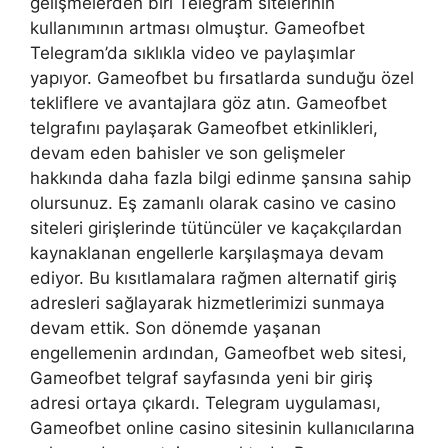
gelişmelerden biri Telegram sitelerinin
kullanımının artması olmuştur. Gameofbet
Telegram’da sıklıkla video ve paylaşımlar
yapıyor. Gameofbet bu fırsatlarda sunduğu özel
tekliflere ve avantajlara göz atın. Gameofbet
telgrafını paylaşarak Gameofbet etkinlikleri,
devam eden bahisler ve son gelişmeler
hakkında daha fazla bilgi edinme şansına sahip
olursunuz. Eş zamanlı olarak casino ve casino
siteleri girişlerinde tütüncüler ve kaçakçılardan
kaynaklanan engellerle karşılaşmaya devam
ediyor. Bu kısıtlamalara rağmen alternatif giriş
adresleri sağlayarak hizmetlerimizi sunmaya
devam ettik. Son dönemde yaşanan
engellemenin ardından, Gameofbet web sitesi,
Gameofbet telgraf sayfasında yeni bir giriş
adresi ortaya çıkardı. Telegram uygulaması,
Gameofbet online casino sitesinin kullanıcılarına