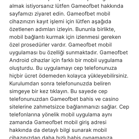
almak istiyorsanız lütfen Gameofbet hakkında
sayfamızı ziyaret edin. Gameofbet mobil
cihazınızın kayıt işlemi için lütfen aşağıda
özetlenen adımları izleyin. Bununla birlikte,
mobil bağlantı kurmak için izlenmesi gereken
özel prosedürler vardır. Gameofbet mobil
uygulaması bu özelliği sunmaktadır. Gameofbet
Android cihazlar için farklı bir mobil uygulama
oluşturdu. Bu uygulamayı cep telefonunuza
hiçbir ücret ödemeden kolayca yükleyebilirsiniz.
Kurulumdan sonra telefonunuzda beliren
simgeye bir kez tıklayın. Bu sayede cep
telefonunuzdan Gameofbet bahis ve casino
sitelerine zahmetsizce bağlanmanızı sağlar. Cep
telefonlarına yönelik mobil uygulama aynı
zamanda Gameofbet mobil giriş adresi
hakkında da detaylı bilgi sunarak mobil
cihazınızdan daha hızlı bahis oynamanıza