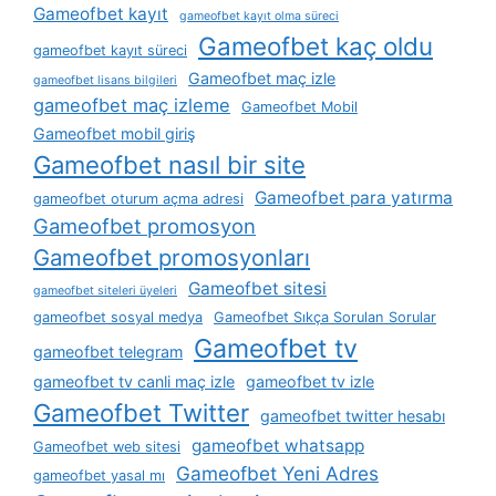
Gameofbet kayıt
gameofbet kayıt olma süreci
Gameofbet kaç oldu
gameofbet kayıt süreci
Gameofbet maç izle
gameofbet lisans bilgileri
gameofbet maç izleme
Gameofbet Mobil
Gameofbet mobil giriş
Gameofbet nasıl bir site
Gameofbet para yatırma
gameofbet oturum açma adresi
Gameofbet promosyon
Gameofbet promosyonları
Gameofbet sitesi
gameofbet siteleri üyeleri
gameofbet sosyal medya
Gameofbet Sıkça Sorulan Sorular
Gameofbet tv
gameofbet telegram
gameofbet tv canli maç izle
gameofbet tv izle
Gameofbet Twitter
gameofbet twitter hesabı
gameofbet whatsapp
Gameofbet web sitesi
Gameofbet Yeni Adres
gameofbet yasal mı