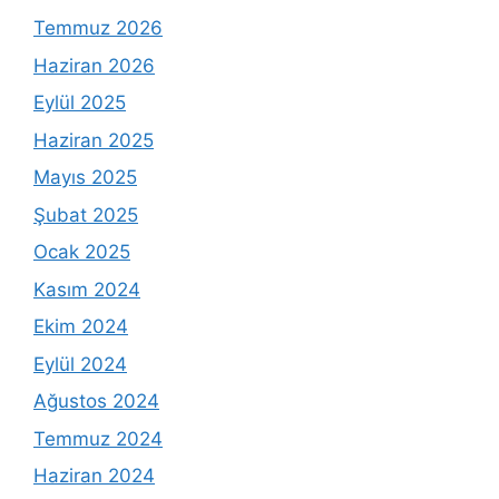
Temmuz 2026
Haziran 2026
Eylül 2025
Haziran 2025
Mayıs 2025
Şubat 2025
Ocak 2025
Kasım 2024
Ekim 2024
Eylül 2024
Ağustos 2024
Temmuz 2024
Haziran 2024