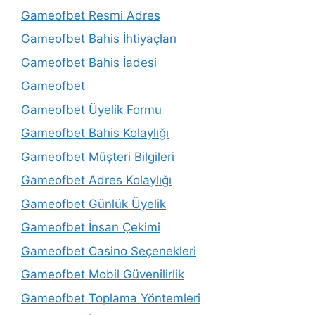
Gameofbet Resmi Adres
Gameofbet Bahis İhtiyaçları
Gameofbet Bahis İadesi
Gameofbet
Gameofbet Üyelik Formu
Gameofbet Bahis Kolaylığı
Gameofbet Müşteri Bilgileri
Gameofbet Adres Kolaylığı
Gameofbet Günlük Üyelik
Gameofbet İnsan Çekimi
Gameofbet Casino Seçenekleri
Gameofbet Mobil Güvenilirlik
Gameofbet Toplama Yöntemleri