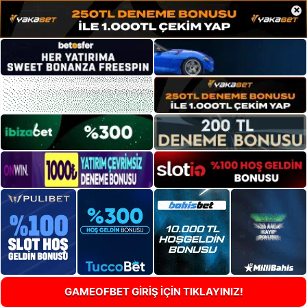
×
GAMEOFBET GİRİŞ İÇİN TIKLAYINIZ!