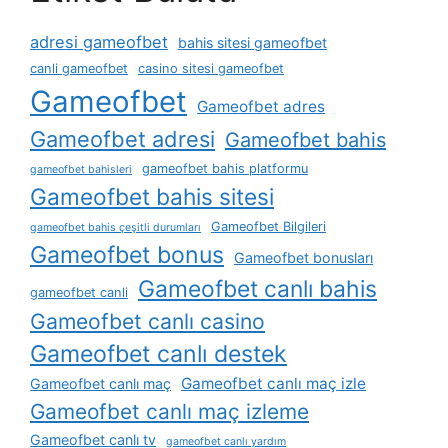
adresi gameofbet
bahis sitesi gameofbet
canli gameofbet
casino sitesi gameofbet
Gameofbet
Gameofbet adres
Gameofbet adresi
Gameofbet bahis
gameofbet bahis platformu
gameofbet bahisleri
Gameofbet bahis sitesi
Gameofbet Bilgileri
gameofbet bahis çeşitli durumları
Gameofbet bonus
Gameofbet bonusları
Gameofbet canlı bahis
gameofbet canli
Gameofbet canlı casino
Gameofbet canlı destek
Gameofbet canlı maç izle
Gameofbet canlı maç
Gameofbet canlı maç izleme
Gameofbet canlı tv
gameofbet canlı yardım