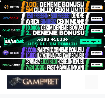
İçeriğe
atla
Menü