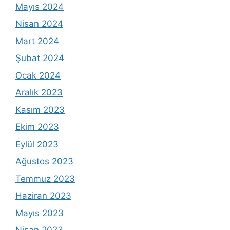
Mayıs 2024
Nisan 2024
Mart 2024
Şubat 2024
Ocak 2024
Aralık 2023
Kasım 2023
Ekim 2023
Eylül 2023
Ağustos 2023
Temmuz 2023
Haziran 2023
Mayıs 2023