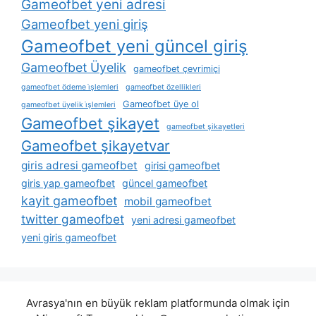
Gameofbet yeni adresi
Gameofbet yeni giriş
Gameofbet yeni güncel giriş
Gameofbet Üyelik
gameofbet çevrimiçi
gameofbet ödeme i̇şlemleri
gameofbet özellikleri
Gameofbet üye ol
gameofbet üyelik i̇şlemleri
Gameofbet şikayet
gameofbet şikayetleri
Gameofbet şikayetvar
giris adresi gameofbet
girisi gameofbet
giris yap gameofbet
güncel gameofbet
kayit gameofbet
mobil gameofbet
twitter gameofbet
yeni adresi gameofbet
yeni giris gameofbet
Avrasya'nın en büyük reklam platformunda olmak için