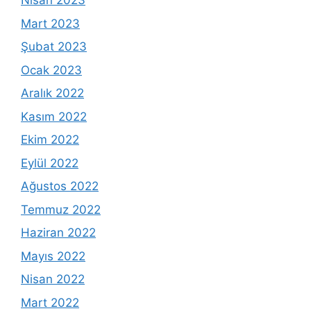
Nisan 2023
Mart 2023
Şubat 2023
Ocak 2023
Aralık 2022
Kasım 2022
Ekim 2022
Eylül 2022
Ağustos 2022
Temmuz 2022
Haziran 2022
Mayıs 2022
Nisan 2022
Mart 2022