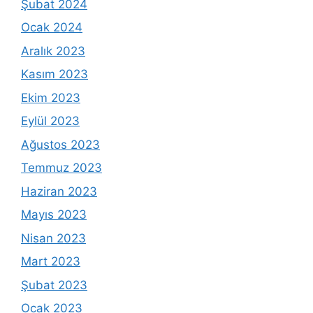
Şubat 2024
Ocak 2024
Aralık 2023
Kasım 2023
Ekim 2023
Eylül 2023
Ağustos 2023
Temmuz 2023
Haziran 2023
Mayıs 2023
Nisan 2023
Mart 2023
Şubat 2023
Ocak 2023