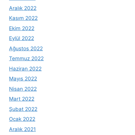
Aralık 2022
Kasım 2022
Ekim 2022
Eylül 2022
Ağustos 2022
Temmuz 2022
Haziran 2022
Mayıs 2022
Nisan 2022
Mart 2022
Şubat 2022
Ocak 2022
Aralık 2021