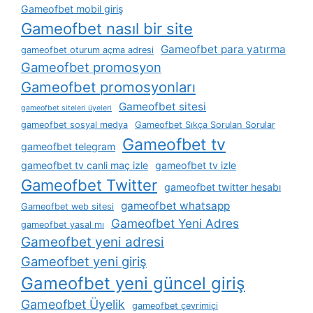
Gameofbet mobil giriş
Gameofbet nasıl bir site
Gameofbet para yatırma
gameofbet oturum açma adresi
Gameofbet promosyon
Gameofbet promosyonları
Gameofbet sitesi
gameofbet siteleri üyeleri
gameofbet sosyal medya
Gameofbet Sıkça Sorulan Sorular
Gameofbet tv
gameofbet telegram
gameofbet tv canli maç izle
gameofbet tv izle
Gameofbet Twitter
gameofbet twitter hesabı
gameofbet whatsapp
Gameofbet web sitesi
Gameofbet Yeni Adres
gameofbet yasal mı
Gameofbet yeni adresi
Gameofbet yeni giriş
Gameofbet yeni güncel giriş
Gameofbet Üyelik
gameofbet çevrimiçi