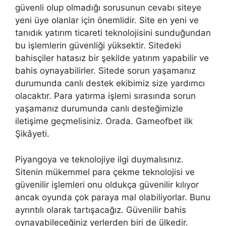
güvenli olup olmadığı sorusunun cevabı siteye
yeni üye olanlar için önemlidir. Site en yeni ve
tanıdık yatırım ticareti teknolojisini sunduğundan
bu işlemlerin güvenliği yüksektir. Sitedeki
bahisçiler hatasız bir şekilde yatırım yapabilir ve
bahis oynayabilirler. Sitede sorun yaşamanız
durumunda canlı destek ekibimiz size yardımcı
olacaktır. Para yatırma işlemi sırasında sorun
yaşamanız durumunda canlı desteğimizle
iletişime geçmelisiniz. Orada. Gameofbet ilk
Şikâyeti.
Piyangoya ve teknolojiye ilgi duymalısınız.
Sitenin mükemmel para çekme teknolojisi ve
güvenilir işlemleri onu oldukça güvenilir kılıyor
ancak oyunda çok paraya mal olabiliyorlar. Bunu
ayrıntılı olarak tartışacağız. Güvenilir bahis
oynayabileceğiniz yerlerden biri de ülkedir.