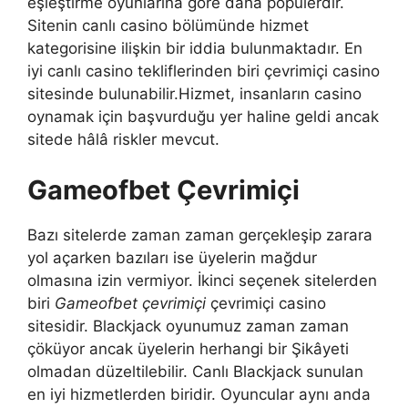
eşleştirme oyunlarına göre daha popülerdir.
Sitenin canlı casino bölümünde hizmet
kategorisine ilişkin bir iddia bulunmaktadır. En
iyi canlı casino tekliflerinden biri çevrimiçi casino
sitesinde bulunabilir.Hizmet, insanların casino
oynamak için başvurduğu yer haline geldi ancak
sitede hâlâ riskler mevcut.
Gameofbet Çevrimiçi
Bazı sitelerde zaman zaman gerçekleşip zarara
yol açarken bazıları ise üyelerin mağdur
olmasına izin vermiyor. İkinci seçenek sitelerden
biri
Gameofbet çevrimiçi
çevrimiçi casino
sitesidir. Blackjack oyunumuz zaman zaman
çöküyor ancak üyelerin herhangi bir Şikâyeti
olmadan düzeltilebilir. Canlı Blackjack sunulan
en iyi hizmetlerden biridir. Oyuncular aynı anda