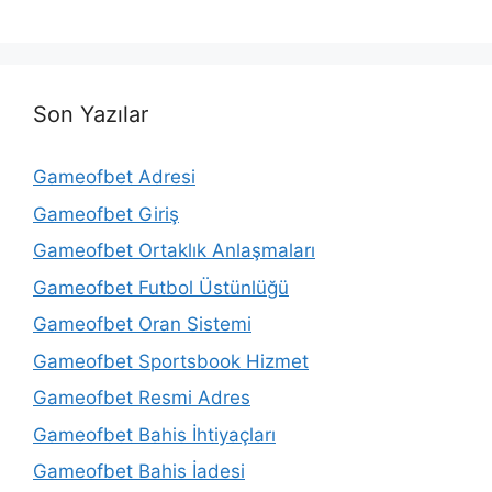
Son Yazılar
Gameofbet Adresi
Gameofbet Giriş
Gameofbet Ortaklık Anlaşmaları
Gameofbet Futbol Üstünlüğü
Gameofbet Oran Sistemi
Gameofbet Sportsbook Hizmet
Gameofbet Resmi Adres
Gameofbet Bahis İhtiyaçları
Gameofbet Bahis İadesi