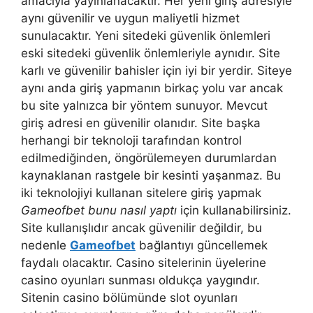
amacıyla yayınlanacaktır. Her yeni giriş adresiyle
aynı güvenilir ve uygun maliyetli hizmet
sunulacaktır. Yeni sitedeki güvenlik önlemleri
eski sitedeki güvenlik önlemleriyle aynıdır. Site
karlı ve güvenilir bahisler için iyi bir yerdir. Siteye
aynı anda giriş yapmanın birkaç yolu var ancak
bu site yalnızca bir yöntem sunuyor. Mevcut
giriş adresi en güvenilir olanıdır. Site başka
herhangi bir teknoloji tarafından kontrol
edilmediğinden, öngörülemeyen durumlardan
kaynaklanan rastgele bir kesinti yaşanmaz. Bu
iki teknolojiyi kullanan sitelere giriş yapmak
Gameofbet bunu nasıl yaptı
için kullanabilirsiniz.
Site kullanışlıdır ancak güvenilir değildir, bu
nedenle
Gameofbet
bağlantıyı güncellemek
faydalı olacaktır. Casino sitelerinin üyelerine
casino oyunları sunması oldukça yaygındır.
Sitenin casino bölümünde slot oyunları