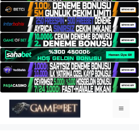
İçeriğe
atla
Menü