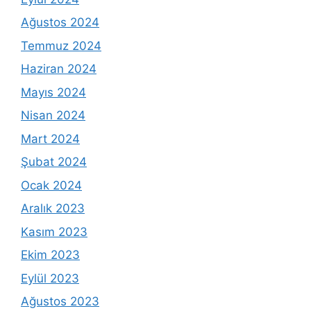
Ağustos 2024
Temmuz 2024
Haziran 2024
Mayıs 2024
Nisan 2024
Mart 2024
Şubat 2024
Ocak 2024
Aralık 2023
Kasım 2023
Ekim 2023
Eylül 2023
Ağustos 2023