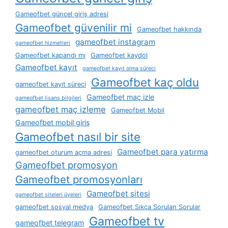
Gameofbet güncel giriş adresi
Gameofbet güvenilir mi
Gameofbet hakkında
gameofbet instagram
gameofbet hizmetleri
Gameofbet kapandı mı
Gameofbet kaydol
Gameofbet kayıt
gameofbet kayıt olma süreci
Gameofbet kaç oldu
gameofbet kayıt süreci
Gameofbet maç izle
gameofbet lisans bilgileri
gameofbet maç izleme
Gameofbet Mobil
Gameofbet mobil giriş
Gameofbet nasıl bir site
Gameofbet para yatırma
gameofbet oturum açma adresi
Gameofbet promosyon
Gameofbet promosyonları
Gameofbet sitesi
gameofbet siteleri üyeleri
gameofbet sosyal medya
Gameofbet Sıkça Sorulan Sorular
Gameofbet tv
gameofbet telegram