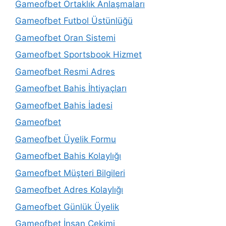
Gameofbet Ortaklık Anlaşmaları
Gameofbet Futbol Üstünlüğü
Gameofbet Oran Sistemi
Gameofbet Sportsbook Hizmet
Gameofbet Resmi Adres
Gameofbet Bahis İhtiyaçları
Gameofbet Bahis İadesi
Gameofbet
Gameofbet Üyelik Formu
Gameofbet Bahis Kolaylığı
Gameofbet Müşteri Bilgileri
Gameofbet Adres Kolaylığı
Gameofbet Günlük Üyelik
Gameofbet İnsan Çekimi