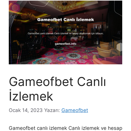
Gameofbet Canlı
İzlemek
Ocak 14, 2023
Yazarı:
Gameofbet
Gameofbet canlı izlemek Canlı izlemek ve hesap