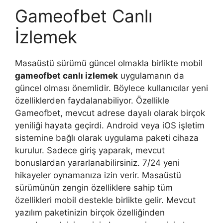
Gameofbet Canlı
İzlemek
Masaüstü sürümü güncel olmakla birlikte mobil
gameofbet canlı izlemek
uygulamanın da
güncel olması önemlidir. Böylece kullanıcılar yeni
özelliklerden faydalanabiliyor. Özellikle
Gameofbet, mevcut adrese dayalı olarak birçok
yeniliği hayata geçirdi. Android veya iOS işletim
sistemine bağlı olarak uygulama paketi cihaza
kurulur. Sadece giriş yaparak, mevcut
bonuslardan yararlanabilirsiniz. 7/24 yeni
hikayeler oynamanıza izin verir. Masaüstü
sürümünün zengin özelliklere sahip tüm
özellikleri mobil destekle birlikte gelir. Mevcut
yazılım paketinizin birçok özelliğinden