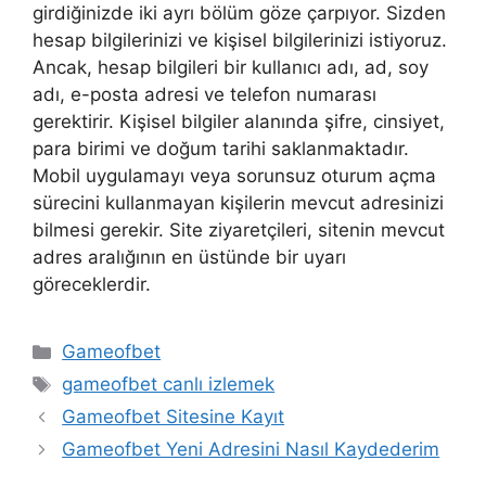
girdiğinizde iki ayrı bölüm göze çarpıyor. Sizden
hesap bilgilerinizi ve kişisel bilgilerinizi istiyoruz.
Ancak, hesap bilgileri bir kullanıcı adı, ad, soy
adı, e-posta adresi ve telefon numarası
gerektirir. Kişisel bilgiler alanında şifre, cinsiyet,
para birimi ve doğum tarihi saklanmaktadır.
Mobil uygulamayı veya sorunsuz oturum açma
sürecini kullanmayan kişilerin mevcut adresinizi
bilmesi gerekir. Site ziyaretçileri, sitenin mevcut
adres aralığının en üstünde bir uyarı
göreceklerdir.
Kategoriler
Gameofbet
Etiketler
gameofbet canlı izlemek
Gameofbet Sitesine Kayıt
Gameofbet Yeni Adresini Nasıl Kaydederim