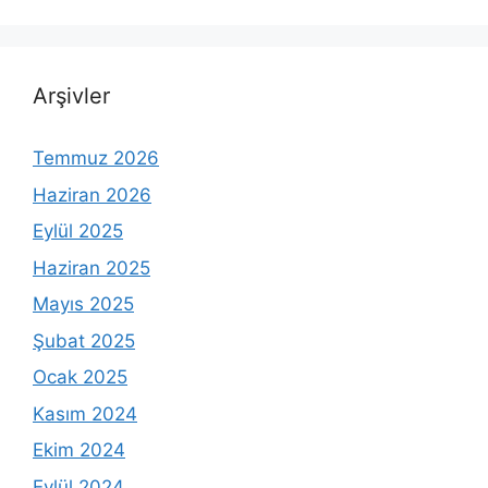
Arşivler
Temmuz 2026
Haziran 2026
Eylül 2025
Haziran 2025
Mayıs 2025
Şubat 2025
Ocak 2025
Kasım 2024
Ekim 2024
Eylül 2024