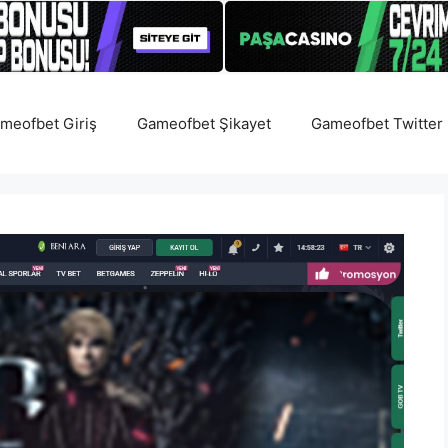
meofbet Giriş
Gameofbet Şikayet
Gameofbet Twitter