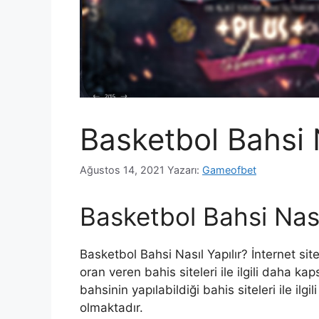
Basketbol Bahsi N
Ağustos 14, 2021
Yazarı:
Gameofbet
Basketbol Bahsi Nasıl
Basketbol Bahsi Nasıl Yapılır? İnternet si
oran veren bahis siteleri ile ilgili daha kap
bahsinin yapılabildiği bahis siteleri ile ilgi
olmaktadır.